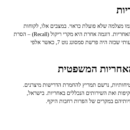
ות
מו מצלמה שלא פועלת כראוי. במצבים אלו, לקוחות
רשאים לפנות ליצרן לצורך תיקון או החלפה תחת תנאי האחריות. דוגמה אחרת היא מקרי ריקול (Recall) – הסרת
מכשירים מהשוק בשל חשש לפגם בטיחותי. אירוע משמעותי שכזה היה פרשת סמסונג נוט 7, כאשר אלפי
האחריות המשפטית
בטיחותיות, נרשם תמריץ להחמרת הדרישות מיצרנים.
יפות ואת השירותים הנכללים באחריות. בישראל,
כויותיהם במקרים של הפרות רחבות היקף.