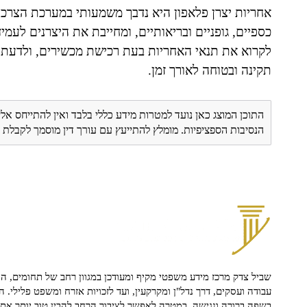
אחריות יצרן פלאפון היא נדבך משמעותי במערכת הצרכני
כספיים, גופניים ובריאותיים, ומחייבת את היצרנים לעמ
לקרוא את תנאי האחריות בעת רכישת מכשירים, ולדעת ל
תקינה ובטוחה לאורך זמן.
התוכן המוצג כאן נועד למטרות מידע כללי בלבד ואין להתייחס אלי
הנסיבות הספציפיות. מומלץ להתייעץ עם עורך דין מוסמך לקבל
שביל צדק מרכז מידע משפטי מקיף ומעודכן במגוון רחב של תחומים, הח
עבודה ועסקים, דרך נדל"ן ומקרקעין, ועד לזכויות אזרח ומשפט פלילי. ה
בשפה ברורה ונגישה, במטרה לאפשר לציבור הרחב להבין טוב יותר את ז