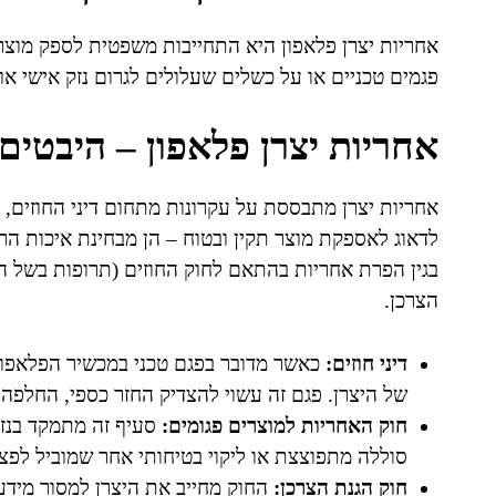
אחריות יצרן פלאפון היא התחייבות משפטית לספק מוצר ב
פגמים טכניים או על כשלים שעלולים לגרום נזק אישי או
אחריות יצרן פלאפון – היבטים
אחריות יצרן מתבססת על עקרונות מתחום דיני החוזים, דינ
לדאוג לאספקת מוצר תקין ובטוח – הן מבחינת איכות הר
בגין הפרת אחריות בהתאם לחוק החוזים (תרופות בשל הפ
הצרכן.
דיני חוזים:
כאשר מדובר בפגם טכני במכשיר הפלאפון,
של היצרן. פגם זה עשוי להצדיק החזר כספי, החלפה א
חוק האחריות למוצרים פגומים:
סעיף זה מתמקד בנזק 
סוללה מתפוצצת או ליקוי בטיחותי אחר שמוביל לפצ
חוק הגנת הצרכן:
החוק מחייב את היצרן למסור מידע 