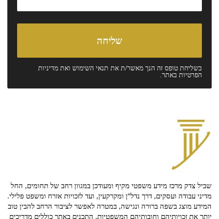
בשליחת טופס זה הנך מאשר/ת את
תנאי השימוש
ואת
מדיניות
הפרטיות
באתר.
שביל צדק מרכז מידע משפטי מקיף ומעודכן במגוון רחב של תחומים, החל
מדיני עבודה ועסקים, דרך נדל"ן ומקרקעין, ועד לזכויות אזרח ומשפט פלילי.
המידע מוצג בשפה ברורה ונגישה, במטרה לאפשר לציבור הרחב להבין טוב
יותר את זכויותיהם וחובותיהם המשפטיות. התכנים באתר כוללים מדריכים