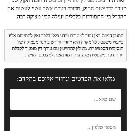
תאונות דרכים. מומלץ לוודא קיום ביטוח חובה תקף, שכן
מעבר לדרישות החוק, מדובר בגורם אשר עשוי לעשות את
ההבדל בין התמודדות כלכלית יעילה לבין מצוקה רבה.
התוכן המוצג כאן נועד למטרות מידע כללי בלבד ואין להתייחס אליו
כייעוץ משפטי. כל מקרה הוא ייחודי ודורש בחינה מעמיקה של
הנסיבות הספציפיות. מומלץ להתייעץ עם עורך דין מוסמך לקבלת
חוות דעת משפטית מקצועית המותאמת למצבכם האישי.
מלאו את הפרטים ונחזור אליכם בהקדם: