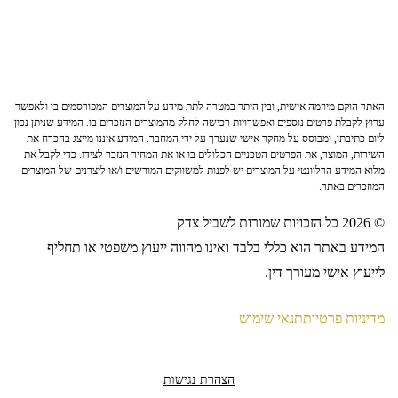
האתר הוקם מיוזמה אישית, ובין היתר במטרה לתת מידע על המוצרים המפורסמים בו ולאפשר
ערוץ לקבלת פרטים נוספים ואפשרויות רכישה לחלק מהמוצרים הנזכרים בו. המידע שניתן נכון
ליום כתיבתו, ומבוסס על מחקר אישי שנערך על ידי המחבר. המידע איננו מייצג בהכרח את
השירות, המוצר, את הפרטים הטכניים הכלולים בו או את המחיר הנזכר לצידו. כדי לקבל את
מלוא המידע הרלוונטי על המוצרים יש לפנות למשווקים המורשים ו/או ליצרנים של המוצרים
המוזכרים באתר.
© 2026 כל הזכויות שמורות לשביל צדק
המידע באתר הוא כללי בלבד ואינו מהווה ייעוץ משפטי או תחליף
לייעוץ אישי מעורך דין.
מדיניות פרטיות
תנאי שימוש
הצהרת נגישות