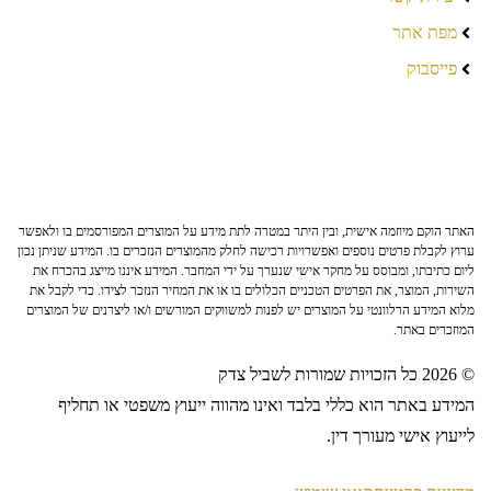
מפת אתר
פייסבוק
האתר הוקם מיוזמה אישית, ובין היתר במטרה לתת מידע על המוצרים המפורסמים בו ולאפשר
ערוץ לקבלת פרטים נוספים ואפשרויות רכישה לחלק מהמוצרים הנזכרים בו. המידע שניתן נכון
ליום כתיבתו, ומבוסס על מחקר אישי שנערך על ידי המחבר. המידע איננו מייצג בהכרח את
השירות, המוצר, את הפרטים הטכניים הכלולים בו או את המחיר הנזכר לצידו. כדי לקבל את
מלוא המידע הרלוונטי על המוצרים יש לפנות למשווקים המורשים ו/או ליצרנים של המוצרים
המוזכרים באתר.
© 2026 כל הזכויות שמורות לשביל צדק
המידע באתר הוא כללי בלבד ואינו מהווה ייעוץ משפטי או תחליף
לייעוץ אישי מעורך דין.