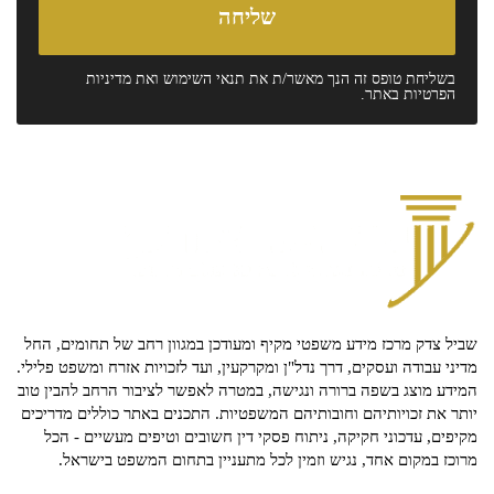
בשליחת טופס זה הנך מאשר/ת את
תנאי השימוש
ואת
מדיניות
הפרטיות
באתר.
שביל צדק מרכז מידע משפטי מקיף ומעודכן במגוון רחב של תחומים, החל
מדיני עבודה ועסקים, דרך נדל"ן ומקרקעין, ועד לזכויות אזרח ומשפט פלילי.
המידע מוצג בשפה ברורה ונגישה, במטרה לאפשר לציבור הרחב להבין טוב
יותר את זכויותיהם וחובותיהם המשפטיות. התכנים באתר כוללים מדריכים
מקיפים, עדכוני חקיקה, ניתוח פסקי דין חשובים וטיפים מעשיים - הכל
מרוכז במקום אחד, נגיש וזמין לכל מתעניין בתחום המשפט בישראל.