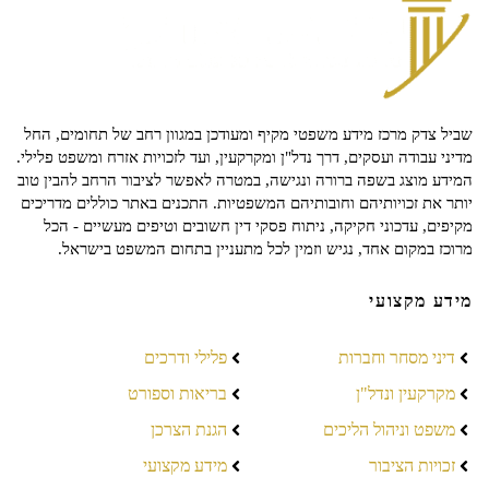
שביל צדק מרכז מידע משפטי מקיף ומעודכן במגוון רחב של תחומים, החל
מדיני עבודה ועסקים, דרך נדל"ן ומקרקעין, ועד לזכויות אזרח ומשפט פלילי.
המידע מוצג בשפה ברורה ונגישה, במטרה לאפשר לציבור הרחב להבין טוב
יותר את זכויותיהם וחובותיהם המשפטיות. התכנים באתר כוללים מדריכים
מקיפים, עדכוני חקיקה, ניתוח פסקי דין חשובים וטיפים מעשיים - הכל
מרוכז במקום אחד, נגיש וזמין לכל מתעניין בתחום המשפט בישראל.
מידע מקצועי
דיני מסחר וחברות
פלילי ודרכים
מקרקעין ונדל"ן
בריאות וספורט
משפט וניהול הליכים
הגנת הצרכן
זכויות הציבור
מידע מקצועי