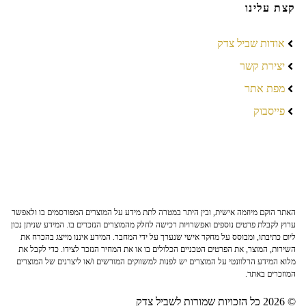
קצת עלינו
אודות שביל צדק
יצירת קשר
מפת אתר
פייסבוק
האתר הוקם מיוזמה אישית, ובין היתר במטרה לתת מידע על המוצרים המפורסמים בו ולאפשר
ערוץ לקבלת פרטים נוספים ואפשרויות רכישה לחלק מהמוצרים הנזכרים בו. המידע שניתן נכון
ליום כתיבתו, ומבוסס על מחקר אישי שנערך על ידי המחבר. המידע איננו מייצג בהכרח את
השירות, המוצר, את הפרטים הטכניים הכלולים בו או את המחיר הנזכר לצידו. כדי לקבל את
מלוא המידע הרלוונטי על המוצרים יש לפנות למשווקים המורשים ו/או ליצרנים של המוצרים
המוזכרים באתר.
© 2026 כל הזכויות שמורות לשביל צדק