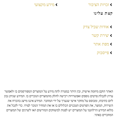
זכויות הציבור
מידע מקצועי
קצת עלינו
אודות שביל צדק
יצירת קשר
מפת אתר
פייסבוק
האתר הוקם מיוזמה אישית, ובין היתר במטרה לתת מידע על המוצרים המפורסמים בו ולאפשר
ערוץ לקבלת פרטים נוספים ואפשרויות רכישה לחלק מהמוצרים הנזכרים בו. המידע שניתן נכון
ליום כתיבתו, ומבוסס על מחקר אישי שנערך על ידי המחבר. המידע איננו מייצג בהכרח את
השירות, המוצר, את הפרטים הטכניים הכלולים בו או את המחיר הנזכר לצידו. כדי לקבל את
מלוא המידע הרלוונטי על המוצרים יש לפנות למשווקים המורשים ו/או ליצרנים של המוצרים
המוזכרים באתר.