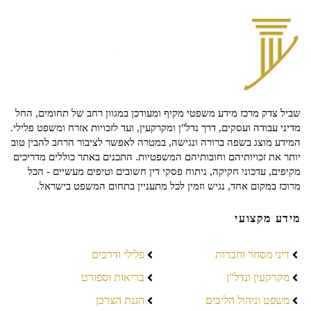
שביל צדק מרכז מידע משפטי מקיף ומעודכן במגוון רחב של תחומים, החל
מדיני עבודה ועסקים, דרך נדל"ן ומקרקעין, ועד לזכויות אזרח ומשפט פלילי.
המידע מוצג בשפה ברורה ונגישה, במטרה לאפשר לציבור הרחב להבין טוב
יותר את זכויותיהם וחובותיהם המשפטיות. התכנים באתר כוללים מדריכים
מקיפים, עדכוני חקיקה, ניתוח פסקי דין חשובים וטיפים מעשיים - הכל
מרוכז במקום אחד, נגיש וזמין לכל מתעניין בתחום המשפט בישראל.
מידע מקצועי
דיני מסחר וחברות
פלילי ודרכים
מקרקעין ונדל"ן
בריאות וספורט
משפט וניהול הליכים
הגנת הצרכן