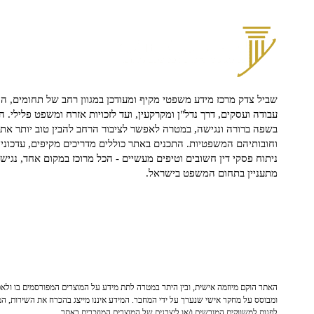
שביל צדק מרכז מידע משפטי מקיף ומעודכן במגוון רחב של תחומים, הח
עבודה ועסקים, דרך נדל"ן ומקרקעין, ועד לזכויות אזרח ומשפט פלילי. ה
בשפה ברורה ונגישה, במטרה לאפשר לציבור הרחב להבין טוב יותר את ז
וחובותיהם המשפטיות. התכנים באתר כוללים מדריכים מקיפים, עדכוני 
ניתוח פסקי דין חשובים וטיפים מעשיים - הכל מרוכז במקום אחד, נגיש ו
מתעניין בתחום המשפט בישראל.
האתר הוקם מיוזמה אישית, ובין היתר במטרה לתת מידע על המוצרים המפורסמים בו ולאפש
ומבוסס על מחקר אישי שנערך על ידי המחבר. המידע איננו מייצג בהכרח את השירות, המו
לפנות למשווקים המורשים ו/או ליצרנים של המוצרים המוזכרים באתר.