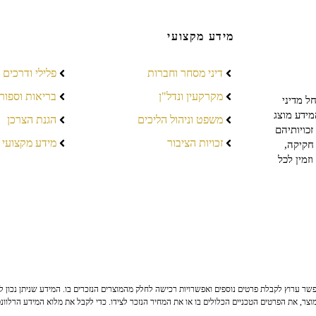
מידע מקצועי
דיני מסחר וחברות
פלילי ודרכים
מקרקעין ונדל"ן
בריאות וספור
ל מדיני
מידע מוצג
משפט וניהול הליכים
הגנת הצרכן
כויותיהם
זכויות הציבור
מידע מקצועי
חקיקה,
זמין לכל
ר ערוץ לקבלת פרטים נוספים ואפשרויות רכישה לחלק מהמוצרים הנזכרים בו. המידע שניתן נכון לי
צר, את הפרטים הטכניים הכלולים בו או את המחיר הנזכר לצידו. כדי לקבל את מלוא המידע הרלוונ