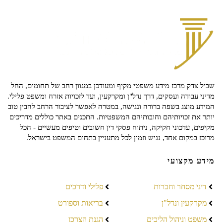
שביל צדק מרכז מידע משפטי מקיף ומעודכן במגוון רחב של תחומים, החל
מדיני עבודה ועסקים, דרך נדל"ן ומקרקעין, ועד לזכויות אזרח ומשפט פלילי.
המידע מוצג בשפה ברורה ונגישה, במטרה לאפשר לציבור הרחב להבין טוב
יותר את זכויותיהם וחובותיהם המשפטיות. התכנים באתר כוללים מדריכים
מקיפים, עדכוני חקיקה, ניתוח פסקי דין חשובים וטיפים מעשיים - הכל
מרוכז במקום אחד, נגיש וזמין לכל מתעניין בתחום המשפט בישראל.
מידע מקצועי
דיני מסחר וחברות
פלילי ודרכים
מקרקעין ונדל"ן
בריאות וספורט
משפט וניהול הליכים
הגנת הצרכן