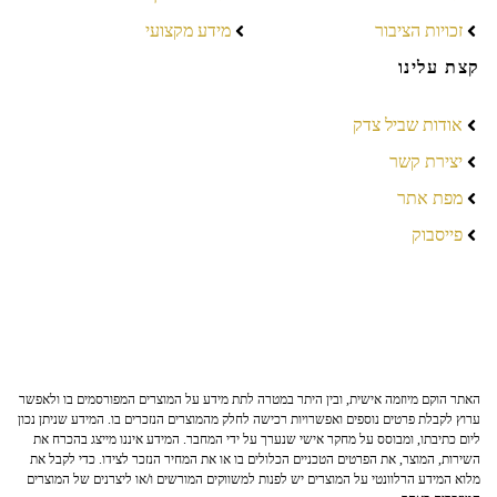
זכויות הציבור
מידע מקצועי
קצת עלינו
אודות שביל צדק
יצירת קשר
מפת אתר
פייסבוק
האתר הוקם מיוזמה אישית, ובין היתר במטרה לתת מידע על המוצרים המפורסמים בו ולאפשר
ערוץ לקבלת פרטים נוספים ואפשרויות רכישה לחלק מהמוצרים הנזכרים בו. המידע שניתן נכון
ליום כתיבתו, ומבוסס על מחקר אישי שנערך על ידי המחבר. המידע איננו מייצג בהכרח את
השירות, המוצר, את הפרטים הטכניים הכלולים בו או את המחיר הנזכר לצידו. כדי לקבל את
מלוא המידע הרלוונטי על המוצרים יש לפנות למשווקים המורשים ו/או ליצרנים של המוצרים