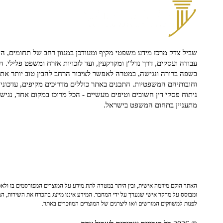
שביל צדק מרכז מידע משפטי מקיף ומעודכן במגוון רחב של תחומים, הח
עבודה ועסקים, דרך נדל"ן ומקרקעין, ועד לזכויות אזרח ומשפט פלילי. ה
בשפה ברורה ונגישה, במטרה לאפשר לציבור הרחב להבין טוב יותר את ז
וחובותיהם המשפטיות. התכנים באתר כוללים מדריכים מקיפים, עדכוני 
ניתוח פסקי דין חשובים וטיפים מעשיים - הכל מרוכז במקום אחד, נגיש ו
מתעניין בתחום המשפט בישראל.
האתר הוקם מיוזמה אישית, ובין היתר במטרה לתת מידע על המוצרים המפורסמים בו ולאפש
ומבוסס על מחקר אישי שנערך על ידי המחבר. המידע איננו מייצג בהכרח את השירות, המו
לפנות למשווקים המורשים ו/או ליצרנים של המוצרים המוזכרים באתר.