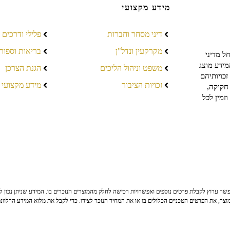
מידע מקצועי
דיני מסחר וחברות
פלילי ודרכים
מקרקעין ונדל"ן
בריאות וספור
ל מדיני
מידע מוצג
משפט וניהול הליכים
הגנת הצרכן
כויותיהם
זכויות הציבור
מידע מקצועי
חקיקה,
זמין לכל
ר ערוץ לקבלת פרטים נוספים ואפשרויות רכישה לחלק מהמוצרים הנזכרים בו. המידע שניתן נכון לי
צר, את הפרטים הטכניים הכלולים בו או את המחיר הנזכר לצידו. כדי לקבל את מלוא המידע הרלוונ