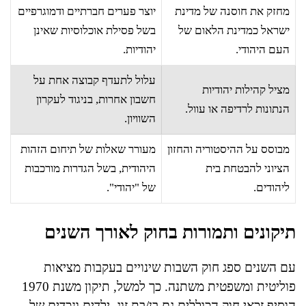
מחזק את חוסנה של מדינת
יוצר פערים חברתיים ודמוגרפיים
ישראל כמדינת הלאום של
בשל פסילת אוכלוסיות שאינן
העם היהודי.
יהודיות.
עלול לתעדף קבוצה אחת על
מציל קהילות יהודיות
חשבון אחרות, בניגוד לעקרון
הנתונות לרדיפה או עוול.
השוויון.
מבוסס על ההיסטוריה והחזון
מעורר שאלות של תיחום הזהות
הציוני להבטחת בית
היהודית, בשל הגדרות מורכבות
ליהודים.
של "יהודי".
תיקונים ותמורות בחוק לאורך השנים
עם השנים ספג חוק השבות שינויים בעקבות מציאות
פוליטית ומשפטית משתנה. כך למשל, תיקון משנת 1970
הוסיף זכאי חוק הכוללים גם בן/בת זוג, ילדים ונכדים של