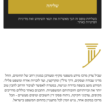
בשליחת טופס זה הנך מאשר/ת את
תנאי השימוש
ואת
מדיניות
הפרטיות
באתר.
שביל צדק מרכז מידע משפטי מקיף ומעודכן במגוון רחב של תחומים, החל
מדיני עבודה ועסקים, דרך נדל"ן ומקרקעין, ועד לזכויות אזרח ומשפט פלילי.
המידע מוצג בשפה ברורה ונגישה, במטרה לאפשר לציבור הרחב להבין טוב
יותר את זכויותיהם וחובותיהם המשפטיות. התכנים באתר כוללים מדריכים
מקיפים, עדכוני חקיקה, ניתוח פסקי דין חשובים וטיפים מעשיים - הכל
מרוכז במקום אחד, נגיש וזמין לכל מתעניין בתחום המשפט בישראל.