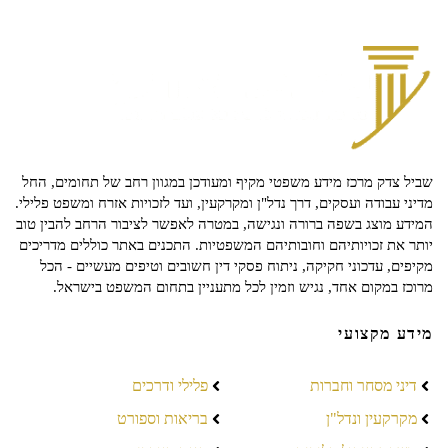
שביל צדק מרכז מידע משפטי מקיף ומעודכן במגוון רחב של תחומים, החל
מדיני עבודה ועסקים, דרך נדל"ן ומקרקעין, ועד לזכויות אזרח ומשפט פלילי.
המידע מוצג בשפה ברורה ונגישה, במטרה לאפשר לציבור הרחב להבין טוב
יותר את זכויותיהם וחובותיהם המשפטיות. התכנים באתר כוללים מדריכים
מקיפים, עדכוני חקיקה, ניתוח פסקי דין חשובים וטיפים מעשיים - הכל
מרוכז במקום אחד, נגיש וזמין לכל מתעניין בתחום המשפט בישראל.
מידע מקצועי
דיני מסחר וחברות
פלילי ודרכים
מקרקעין ונדל"ן
בריאות וספורט