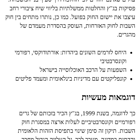
פסיקות בג"ץ והחלטות ממשלתיות בליווי שיח ציבורי רחב
עיצבו את יישום החוק בפועל. כמו כן, נותרו מתחים בין חוק
השבות לחוק האזרחות, העוסק בהסדרת מעמדם של
מהגרים.
היחס לזרמים השונים ביהדות: אורתודוקסי, רפורמי
וקונסרבטיבי
השפעות על הרכב האוכלוסייה בישראל
קונפליקטים עם מדיניות בינלאומית ומעמד פליטים
דוגמאות מעשיות
כך לדוגמה, בשנת 1999, בג"ץ הכיר בזכותם של גרים
רפורמיים וקונסרבטיביים לעלות ארצה במסגרת חוק
השבות. תיקון זה סימן שינוי בתפיסת הזהות הלאומית
והדתית במדינה. מעבר לכך, גל העלייה הגדול מחבר