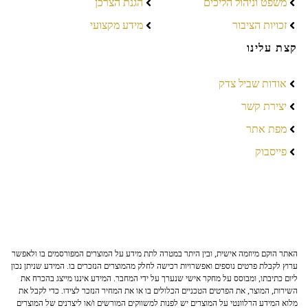
משפט וניהול הליכים
הגנת הצרכן
זכויות הציבור
מידע מקצועי
קצת עלינו
אודות שביל צדק
יצירת קשר
מפת אתר
פייסבוק
האתר הוקם מיוזמה אישית, ובין היתר במטרה לתת מידע על המוצרים המפורסמים בו ולאפשר
ערוץ לקבלת פרטים נוספים ואפשרויות רכישה לחלק מהמוצרים הנזכרים בו. המידע שניתן נכון
ליום כתיבתו, ומבוסס על מחקר אישי שנערך על ידי המחבר. המידע איננו מייצג בהכרח את
השירות, המוצר, את הפרטים הטכניים הכלולים בו או את המחיר הנזכר לצידו. כדי לקבל את
מלוא המידע הרלוונטי על המוצרים יש לפנות למשווקים המורשים ו/או ליצרנים של המוצרים