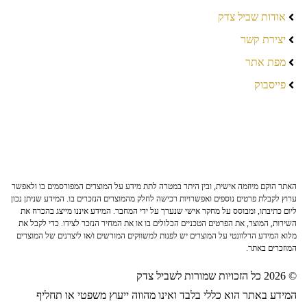
אודות שביל צדק
יצירת קשר
מפת אתר
פייסבוק
האתר הוקם מיוזמה אישית, ובין היתר במטרה לתת מידע על המוצרים המפורסמים בו ולאפשר
ערוץ לקבלת פרטים נוספים ואפשרויות רכישה לחלק מהמוצרים הנזכרים בו. המידע שניתן נכון
ליום כתיבתו, ומבוסס על מחקר אישי שנערך על ידי המחבר. המידע איננו מייצג בהכרח את
השירות, המוצר, את הפרטים הטכניים הכלולים בו או את המחיר הנזכר לצידו. כדי לקבל את
מלוא המידע הרלוונטי על המוצרים יש לפנות למשווקים המורשים ו/או ליצרנים של המוצרים
המוזכרים באתר.
© 2026 כל הזכויות שמורות לשביל צדק
המידע באתר הוא כללי בלבד ואינו מהווה ייעוץ משפטי או תחליף