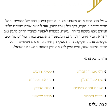
שביל צדק מרכז מידע משפטי מקיף ומעודכן במגוון רחב של תחומים, החל
מדיני עבודה ועסקים, דרך נדל"ן ומקרקעין, ועד לזכויות אזרח ומשפט פלילי.
המידע מוצג בשפה ברורה ונגישה, במטרה לאפשר לציבור הרחב להבין טוב
יותר את זכויותיהם וחובותיהם המשפטיות. התכנים באתר כוללים מדריכים
מקיפים, עדכוני חקיקה, ניתוח פסקי דין חשובים וטיפים מעשיים - הכל
מרוכז במקום אחד, נגיש וזמין לכל מתעניין בתחום המשפט בישראל.
מידע מקצועי
דיני מסחר וחברות
פלילי ודרכים
מקרקעין ונדל"ן
בריאות וספורט
משפט וניהול הליכים
הגנת הצרכן
זכויות הציבור
מידע מקצועי
קצת עלינו