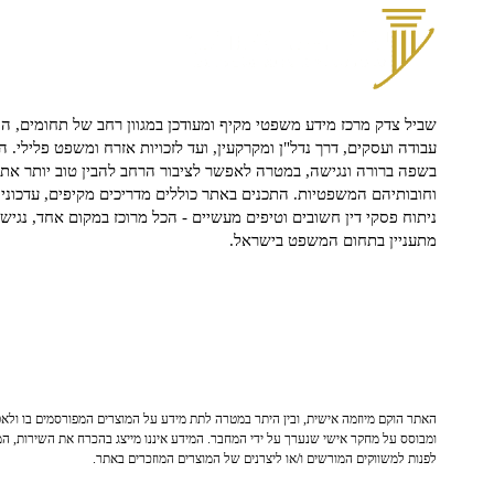
שביל צדק מרכז מידע משפטי מקיף ומעודכן במגוון רחב של תחומים, הח
עבודה ועסקים, דרך נדל"ן ומקרקעין, ועד לזכויות אזרח ומשפט פלילי. ה
בשפה ברורה ונגישה, במטרה לאפשר לציבור הרחב להבין טוב יותר את ז
וחובותיהם המשפטיות. התכנים באתר כוללים מדריכים מקיפים, עדכוני 
ניתוח פסקי דין חשובים וטיפים מעשיים - הכל מרוכז במקום אחד, נגיש ו
מתעניין בתחום המשפט בישראל.
האתר הוקם מיוזמה אישית, ובין היתר במטרה לתת מידע על המוצרים המפורסמים בו ולאפש
ומבוסס על מחקר אישי שנערך על ידי המחבר. המידע איננו מייצג בהכרח את השירות, המו
לפנות למשווקים המורשים ו/או ליצרנים של המוצרים המוזכרים באתר.