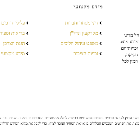
מידע מקצועי
דיני מסחר וחברות
פלילי ודרכים
מקרקעין ונדל"ן
בריאות וספור
ל מדיני
מידע מוצג
משפט וניהול הליכים
הגנת הצרכן
כויותיהם
זכויות הציבור
מידע מקצועי
חקיקה,
זמין לכל
ר ערוץ לקבלת פרטים נוספים ואפשרויות רכישה לחלק מהמוצרים הנזכרים בו. המידע שניתן נכון לי
צר, את הפרטים הטכניים הכלולים בו או את המחיר הנזכר לצידו. כדי לקבל את מלוא המידע הרלוונ