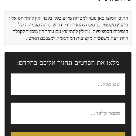
התוכן המוצג כאן נועד למטרות מידע כללי בלבד ואין להתייחס אליו
כייעוץ משפטי. כל מקרה הוא ייחודי ודורש בחינה מעמיקה של
הנסיבות הספציפיות. מומלץ להתייעץ עם עורך דין מוסמך לקבלת
חוות דעת משפטית מקצועית המותאמת למצבכם האישי.
מלאו את הפרטים ונחזור אליכם בהקדם: