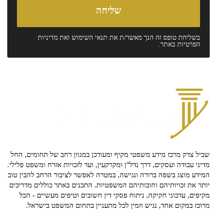
בשליחת טופס זה הנך מאשר/ת את
תנאי השימוש
ואת
מדיניות
הפרטיות
באתר.
שביל צדק מרכז מידע משפטי מקיף ומעודכן במגוון רחב של תחומים, החל
מדיני עבודה ועסקים, דרך נדל"ן ומקרקעין, ועד לזכויות אזרח ומשפט פלילי.
המידע מוצג בשפה ברורה ונגישה, במטרה לאפשר לציבור הרחב להבין טוב
יותר את זכויותיהם וחובותיהם המשפטיות. התכנים באתר כוללים מדריכים
מקיפים, עדכוני חקיקה, ניתוח פסקי דין חשובים וטיפים מעשיים - הכל
מרוכז במקום אחד, נגיש וזמין לכל מתעניין בתחום המשפט בישראל.