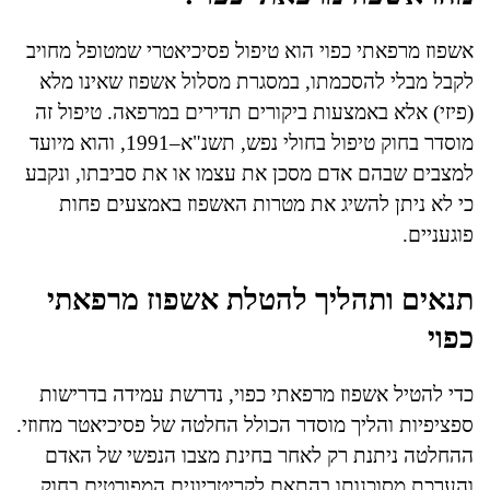
אשפוז מרפאתי כפוי הוא טיפול פסיכיאטרי שמטופל מחויב
לקבל מבלי להסכמתו, במסגרת מסלול אשפוז שאינו מלא
(פיזי) אלא באמצעות ביקורים תדירים במרפאה. טיפול זה
מוסדר בחוק טיפול בחולי נפש, תשנ"א–1991, והוא מיועד
למצבים שבהם אדם מסכן את עצמו או את סביבתו, ונקבע
כי לא ניתן להשיג את מטרות האשפוז באמצעים פחות
פוגעניים.
תנאים ותהליך להטלת אשפוז מרפאתי
כפוי
כדי להטיל אשפוז מרפאתי כפוי, נדרשת עמידה בדרישות
ספציפיות והליך מוסדר הכולל החלטה של פסיכיאטר מחוזי.
ההחלטה ניתנת רק לאחר בחינת מצבו הנפשי של האדם
והערכת מסוכנותו בהתאם לקריטריונים המפורטים בחוק.