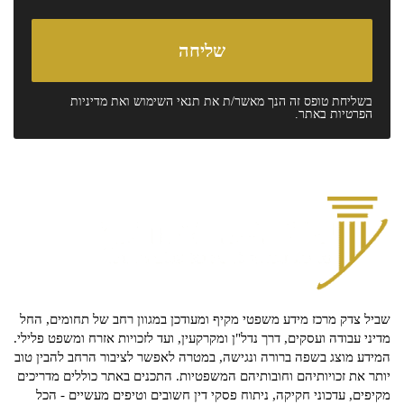
בשליחת טופס זה הנך מאשר/ת את
תנאי השימוש
ואת
מדיניות
הפרטיות
באתר.
שביל צדק מרכז מידע משפטי מקיף ומעודכן במגוון רחב של תחומים, החל
מדיני עבודה ועסקים, דרך נדל"ן ומקרקעין, ועד לזכויות אזרח ומשפט פלילי.
המידע מוצג בשפה ברורה ונגישה, במטרה לאפשר לציבור הרחב להבין טוב
יותר את זכויותיהם וחובותיהם המשפטיות. התכנים באתר כוללים מדריכים
מקיפים, עדכוני חקיקה, ניתוח פסקי דין חשובים וטיפים מעשיים - הכל