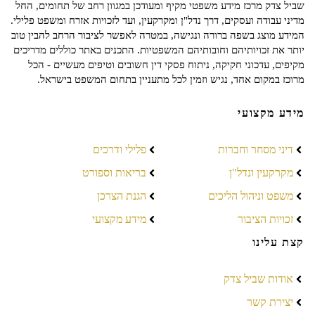
שביל צדק מרכז מידע משפטי מקיף ומעודכן במגוון רחב של תחומים, החל
מדיני עבודה ועסקים, דרך נדל"ן ומקרקעין, ועד לזכויות אזרח ומשפט פלילי.
המידע מוצג בשפה ברורה ונגישה, במטרה לאפשר לציבור הרחב להבין טוב
יותר את זכויותיהם וחובותיהם המשפטיות. התכנים באתר כוללים מדריכים
מקיפים, עדכוני חקיקה, ניתוח פסקי דין חשובים וטיפים מעשיים - הכל
מרוכז במקום אחד, נגיש וזמין לכל מתעניין בתחום המשפט בישראל.
מידע מקצועי
דיני מסחר וחברות
פלילי ודרכים
מקרקעין ונדל"ן
בריאות וספורט
משפט וניהול הליכים
הגנת הצרכן
זכויות הציבור
מידע מקצועי
קצת עלינו
אודות שביל צדק
יצירת קשר