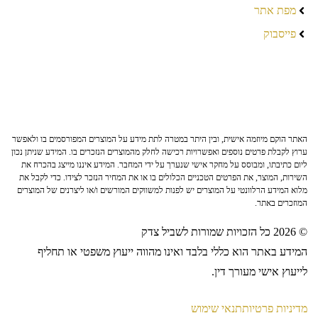
מפת אתר
פייסבוק
האתר הוקם מיוזמה אישית, ובין היתר במטרה לתת מידע על המוצרים המפורסמים בו ולאפשר
ערוץ לקבלת פרטים נוספים ואפשרויות רכישה לחלק מהמוצרים הנזכרים בו. המידע שניתן נכון
ליום כתיבתו, ומבוסס על מחקר אישי שנערך על ידי המחבר. המידע איננו מייצג בהכרח את
השירות, המוצר, את הפרטים הטכניים הכלולים בו או את המחיר הנזכר לצידו. כדי לקבל את
מלוא המידע הרלוונטי על המוצרים יש לפנות למשווקים המורשים ו/או ליצרנים של המוצרים
המוזכרים באתר.
© 2026 כל הזכויות שמורות לשביל צדק
המידע באתר הוא כללי בלבד ואינו מהווה ייעוץ משפטי או תחליף
לייעוץ אישי מעורך דין.
מדיניות פרטיות
תנאי שימוש