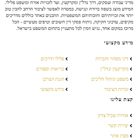
מדיני עבודה ועסקים, דרך נדל"ן ומקרקעין, ועד לזכויות אזרח ומשפט פלילי.
המידע מוצג בשפה ברורה ונגישה, במטרה לאפשר לציבור הרחב להבין טוב
יותר את זכויותיהם וחובותיהם המשפטיות. התכנים באתר כוללים מדריכים
מקיפים, עדכוני חקיקה, ניתוח פסקי דין חשובים וטיפים מעשיים - הכל
מרוכז במקום אחד, נגיש וזמין לכל מתעניין בתחום המשפט בישראל.
מידע מקצועי
דיני מסחר וחברות
פלילי ודרכים
מקרקעין ונדל"ן
בריאות וספורט
משפט וניהול הליכים
הגנת הצרכן
זכויות הציבור
מידע מקצועי
קצת עלינו
אודות שביל צדק
יצירת קשר
מפת אתר