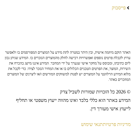
פייסבוק
האתר הוקם מיוזמה אישית, ובין היתר במטרה לתת מידע על המוצרים המפורסמים בו ולאפשר
ערוץ לקבלת פרטים נוספים ואפשרויות רכישה לחלק מהמוצרים הנזכרים בו. המידע שניתן נכון
ליום כתיבתו, ומבוסס על מחקר אישי שנערך על ידי המחבר. המידע איננו מייצג בהכרח את
השירות, המוצר, את הפרטים הטכניים הכלולים בו או את המחיר הנזכר לצידו. כדי לקבל את
מלוא המידע הרלוונטי על המוצרים יש לפנות למשווקים המורשים ו/או ליצרנים של המוצרים
המוזכרים באתר.
© 2026 כל הזכויות שמורות לשביל צדק
המידע באתר הוא כללי בלבד ואינו מהווה ייעוץ משפטי או תחליף
לייעוץ אישי מעורך דין.
מדיניות פרטיות
תנאי שימוש