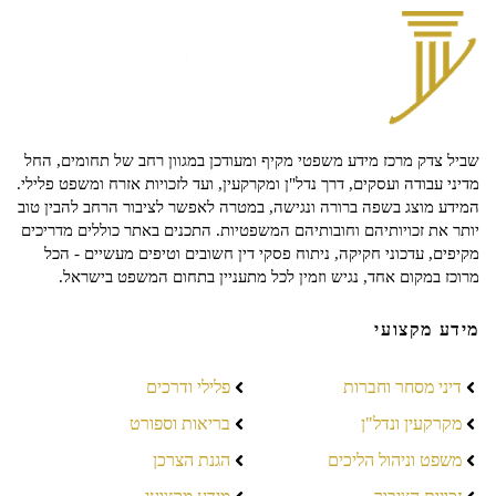
שביל צדק מרכז מידע משפטי מקיף ומעודכן במגוון רחב של תחומים, החל
מדיני עבודה ועסקים, דרך נדל"ן ומקרקעין, ועד לזכויות אזרח ומשפט פלילי.
המידע מוצג בשפה ברורה ונגישה, במטרה לאפשר לציבור הרחב להבין טוב
יותר את זכויותיהם וחובותיהם המשפטיות. התכנים באתר כוללים מדריכים
מקיפים, עדכוני חקיקה, ניתוח פסקי דין חשובים וטיפים מעשיים - הכל
מרוכז במקום אחד, נגיש וזמין לכל מתעניין בתחום המשפט בישראל.
מידע מקצועי
דיני מסחר וחברות
פלילי ודרכים
מקרקעין ונדל"ן
בריאות וספורט
משפט וניהול הליכים
הגנת הצרכן