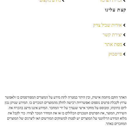
זכויות הציבור
מידע מקצועי
קצת עלינו
אודות שביל צדק
יצירת קשר
מפת אתר
פייסבוק
האתר הוקם מיוזמה אישית, ובין היתר במטרה לתת מידע על המוצרים המפורסמים בו ולאפשר
ערוץ לקבלת פרטים נוספים ואפשרויות רכישה לחלק מהמוצרים הנזכרים בו. המידע שניתן נכון
ליום כתיבתו, ומבוסס על מחקר אישי שנערך על ידי המחבר. המידע איננו מייצג בהכרח את
השירות, המוצר, את הפרטים הטכניים הכלולים בו או את המחיר הנזכר לצידו. כדי לקבל את
מלוא המידע הרלוונטי על המוצרים יש לפנות למשווקים המורשים ו/או ליצרנים של המוצרים
המוזכרים באתר.