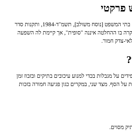
ש פרקטי
הליך בקשת צו ערעור מוסדר בחוקים ובתקנות, בהם חוק בתי המשפט [נוסח משולב], תשמ"ד-1984, ותקנות סדר
תקיימת לרוב במקרה בו ההחלטה איננה "סופית", אך קיימת לה השפעה
אי-צדק חמור.
?
ים על מגבלות בכדי למנוע עיכובים בתיקים ובזבוז זמן
 על הסף. מצד שני, במקרים כגון פגיעה חמורה בזכות
יק מסוים.