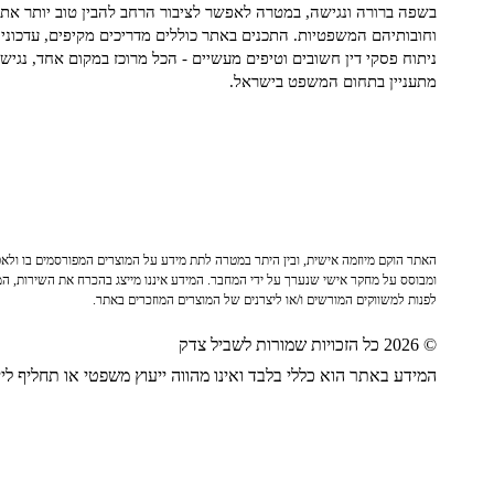
בשפה ברורה ונגישה, במטרה לאפשר לציבור הרחב להבין טוב יותר את ז
וחובותיהם המשפטיות. התכנים באתר כוללים מדריכים מקיפים, עדכוני 
ניתוח פסקי דין חשובים וטיפים מעשיים - הכל מרוכז במקום אחד, נגיש ו
מתעניין בתחום המשפט בישראל.
האתר הוקם מיוזמה אישית, ובין היתר במטרה לתת מידע על המוצרים המפורסמים בו ולאפש
ומבוסס על מחקר אישי שנערך על ידי המחבר. המידע איננו מייצג בהכרח את השירות, המו
לפנות למשווקים המורשים ו/או ליצרנים של המוצרים המוזכרים באתר.
© 2026 כל הזכויות שמורות לשביל צדק
המידע באתר הוא כללי בלבד ואינו מהווה ייעוץ משפטי או תחליף לייע