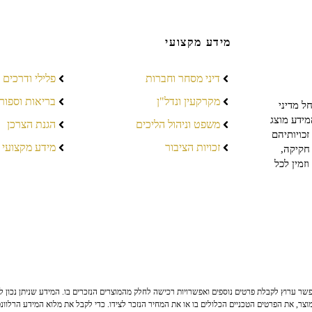
מידע מקצועי
דיני מסחר וחברות
פלילי ודרכים
מקרקעין ונדל"ן
בריאות וספור
ל מדיני
מידע מוצג
משפט וניהול הליכים
הגנת הצרכן
כויותיהם
זכויות הציבור
מידע מקצועי
חקיקה,
זמין לכל
ר ערוץ לקבלת פרטים נוספים ואפשרויות רכישה לחלק מהמוצרים הנזכרים בו. המידע שניתן נכון לי
צר, את הפרטים הטכניים הכלולים בו או את המחיר הנזכר לצידו. כדי לקבל את מלוא המידע הרלוונ