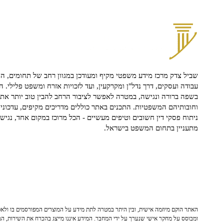
שביל צדק מרכז מידע משפטי מקיף ומעודכן במגוון רחב של תחומים, הח
עבודה ועסקים, דרך נדל"ן ומקרקעין, ועד לזכויות אזרח ומשפט פלילי. ה
בשפה ברורה ונגישה, במטרה לאפשר לציבור הרחב להבין טוב יותר את ז
וחובותיהם המשפטיות. התכנים באתר כוללים מדריכים מקיפים, עדכוני 
ניתוח פסקי דין חשובים וטיפים מעשיים - הכל מרוכז במקום אחד, נגיש ו
מתעניין בתחום המשפט בישראל.
האתר הוקם מיוזמה אישית, ובין היתר במטרה לתת מידע על המוצרים המפורסמים בו ולאפש
ומבוסס על מחקר אישי שנערך על ידי המחבר. המידע איננו מייצג בהכרח את השירות, המו