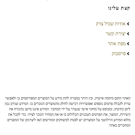
קצת עלינו
אודות שביל צדק
יצירת קשר
מפת אתר
פייסבוק
האתר הוקם מיוזמה אישית, ובין היתר במטרה לתת מידע על המוצרים המפורסמים בו ולאפשר
ערוץ לקבלת פרטים נוספים ואפשרויות רכישה לחלק מהמוצרים הנזכרים בו. המידע שניתן נכון
ליום כתיבתו, ומבוסס על מחקר אישי שנערך על ידי המחבר. המידע איננו מייצג בהכרח את
השירות, המוצר, את הפרטים הטכניים הכלולים בו או את המחיר הנזכר לצידו. כדי לקבל את
מלוא המידע הרלוונטי על המוצרים יש לפנות למשווקים המורשים ו/או ליצרנים של המוצרים
המוזכרים באתר.