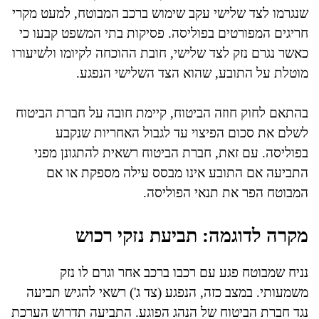
שנגרמו לצד שלישי עקב שימוש ברכב המבוטח, למעט מקרי
חריגים המפורטים בפוליסה. פסיקות בתי המשפט קבעו כי
כאשר נגרם נזק לצד שלישי, חובת ההוכחה לקיומו ולשיעורו
מוטלת על התובע, שהוא הצד השלישי הנפגע.
בהתאם לחוק חוזה הביטוח, קיימת חובה על חברת הביטוח
לשלם את סכום הפיצוי עד לגבול האחריות שנקבע
בפוליסה. עם זאת, חברת הביטוח רשאית להתגונן מפני
התביעה אם התובע אינו מבסס עילה מספקת או אם
המבוטח הפר את תנאי הפוליסה.
מקרה לדוגמה: תביעת נזקי רכוש
נניח שמבוטח פגע עם רכבו ברכב אחר וגרם לו נזק
משמעותי. במצב כזה, הנפגע (צד ג') רשאי להגיש תביעה
נגד חברת הביטוח של הנהג הפוגע. התביעה תדרוש הערכת