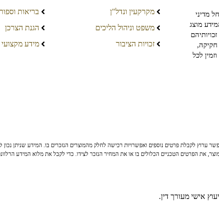
מקרקעין ונדל"ן
בריאות וספור
ל מדיני
מידע מוצג
משפט וניהול הליכים
הגנת הצרכן
כויותיהם
זכויות הציבור
מידע מקצועי
חקיקה,
זמין לכל
ר ערוץ לקבלת פרטים נוספים ואפשרויות רכישה לחלק מהמוצרים הנזכרים בו. המידע שניתן נכון לי
צר, את הפרטים הטכניים הכלולים בו או את המחיר הנזכר לצידו. כדי לקבל את מלוא המידע הרלוונ
וץ אישי מעורך דין.