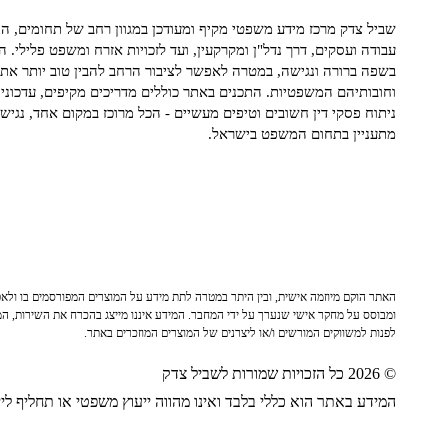
שביל צדק מרכז מידע משפטי מקיף ומעודכן במגוון רחב של תחומים, הח
עבודה ועסקים, דרך נדל"ן ומקרקעין, ועד לזכויות אזרח ומשפט פלילי. ה
בשפה ברורה ונגישה, במטרה לאפשר לציבור הרחב להבין טוב יותר את ז
וחובותיהם המשפטיות. התכנים באתר כוללים מדריכים מקיפים, עדכוני 
ניתוח פסקי דין חשובים וטיפים מעשיים - הכל מרוכז במקום אחד, נגיש ו
מתעניין בתחום המשפט בישראל.
האתר הוקם מיוזמה אישית, ובין היתר במטרה לתת מידע על המוצרים המפורסמים בו ולאפש
ומבוסס על מחקר אישי שנערך על ידי המחבר. המידע איננו מייצג בהכרח את השירות, המו
לפנות למשווקים המורשים ו/או ליצרנים של המוצרים המוזכרים באתר.
© 2026 כל הזכויות שמורות לשביל צדק
המידע באתר הוא כללי בלבד ואינו מהווה ייעוץ משפטי או תחליף לייע