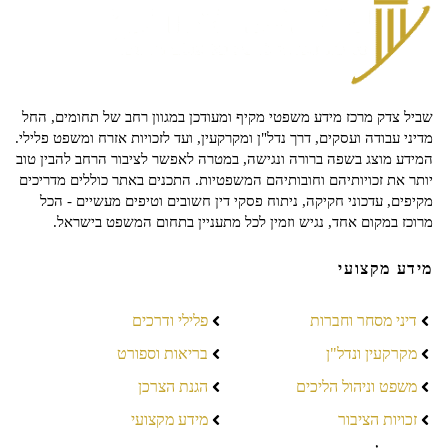
שביל צדק מרכז מידע משפטי מקיף ומעודכן במגוון רחב של תחומים, החל
מדיני עבודה ועסקים, דרך נדל"ן ומקרקעין, ועד לזכויות אזרח ומשפט פלילי.
המידע מוצג בשפה ברורה ונגישה, במטרה לאפשר לציבור הרחב להבין טוב
יותר את זכויותיהם וחובותיהם המשפטיות. התכנים באתר כוללים מדריכים
מקיפים, עדכוני חקיקה, ניתוח פסקי דין חשובים וטיפים מעשיים - הכל
מרוכז במקום אחד, נגיש וזמין לכל מתעניין בתחום המשפט בישראל.
מידע מקצועי
דיני מסחר וחברות
פלילי ודרכים
מקרקעין ונדל"ן
בריאות וספורט
משפט וניהול הליכים
הגנת הצרכן
זכויות הציבור
מידע מקצועי