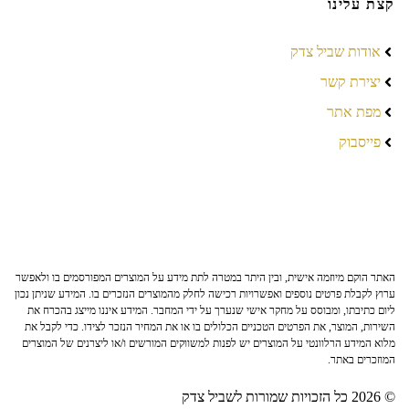
קצת עלינו
אודות שביל צדק
יצירת קשר
מפת אתר
פייסבוק
האתר הוקם מיוזמה אישית, ובין היתר במטרה לתת מידע על המוצרים המפורסמים בו ולאפשר
ערוץ לקבלת פרטים נוספים ואפשרויות רכישה לחלק מהמוצרים הנזכרים בו. המידע שניתן נכון
ליום כתיבתו, ומבוסס על מחקר אישי שנערך על ידי המחבר. המידע איננו מייצג בהכרח את
השירות, המוצר, את הפרטים הטכניים הכלולים בו או את המחיר הנזכר לצידו. כדי לקבל את
מלוא המידע הרלוונטי על המוצרים יש לפנות למשווקים המורשים ו/או ליצרנים של המוצרים
המוזכרים באתר.
© 2026 כל הזכויות שמורות לשביל צדק