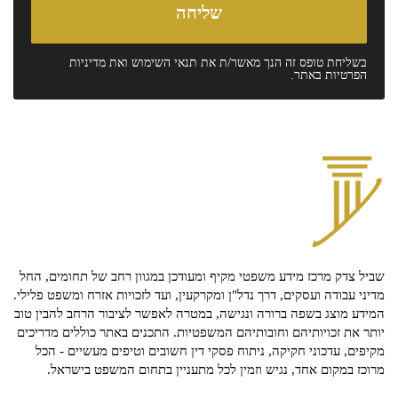
בשליחת טופס זה הנך מאשר/ת את
תנאי השימוש
ואת
מדיניות
הפרטיות
באתר.
שביל צדק מרכז מידע משפטי מקיף ומעודכן במגוון רחב של תחומים, החל
מדיני עבודה ועסקים, דרך נדל"ן ומקרקעין, ועד לזכויות אזרח ומשפט פלילי.
המידע מוצג בשפה ברורה ונגישה, במטרה לאפשר לציבור הרחב להבין טוב
יותר את זכויותיהם וחובותיהם המשפטיות. התכנים באתר כוללים מדריכים
מקיפים, עדכוני חקיקה, ניתוח פסקי דין חשובים וטיפים מעשיים - הכל
מרוכז במקום אחד, נגיש וזמין לכל מתעניין בתחום המשפט בישראל.