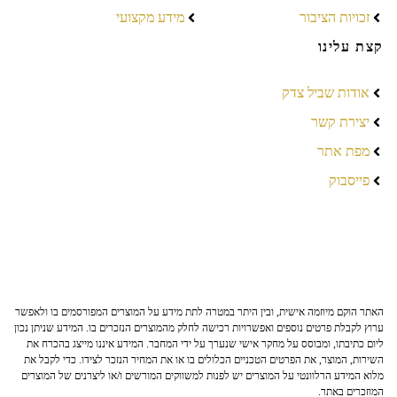
זכויות הציבור
מידע מקצועי
קצת עלינו
אודות שביל צדק
יצירת קשר
מפת אתר
פייסבוק
האתר הוקם מיוזמה אישית, ובין היתר במטרה לתת מידע על המוצרים המפורסמים בו ולאפשר
ערוץ לקבלת פרטים נוספים ואפשרויות רכישה לחלק מהמוצרים הנזכרים בו. המידע שניתן נכון
ליום כתיבתו, ומבוסס על מחקר אישי שנערך על ידי המחבר. המידע איננו מייצג בהכרח את
השירות, המוצר, את הפרטים הטכניים הכלולים בו או את המחיר הנזכר לצידו. כדי לקבל את
מלוא המידע הרלוונטי על המוצרים יש לפנות למשווקים המורשים ו/או ליצרנים של המוצרים
המוזכרים באתר.