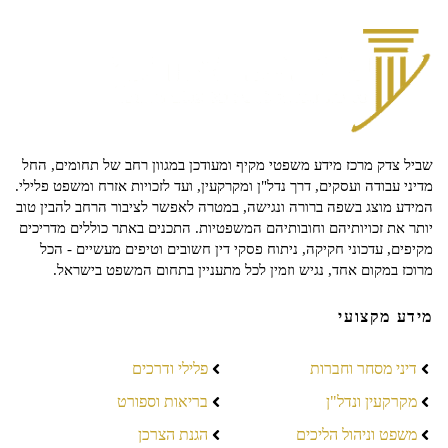
שביל צדק מרכז מידע משפטי מקיף ומעודכן במגוון רחב של תחומים, החל
מדיני עבודה ועסקים, דרך נדל"ן ומקרקעין, ועד לזכויות אזרח ומשפט פלילי.
המידע מוצג בשפה ברורה ונגישה, במטרה לאפשר לציבור הרחב להבין טוב
יותר את זכויותיהם וחובותיהם המשפטיות. התכנים באתר כוללים מדריכים
מקיפים, עדכוני חקיקה, ניתוח פסקי דין חשובים וטיפים מעשיים - הכל
מרוכז במקום אחד, נגיש וזמין לכל מתעניין בתחום המשפט בישראל.
מידע מקצועי
דיני מסחר וחברות
פלילי ודרכים
מקרקעין ונדל"ן
בריאות וספורט
משפט וניהול הליכים
הגנת הצרכן