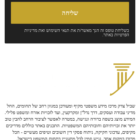
בשליחת טופס זה הנך מאשר/ת את
תנאי השימוש
ואת
מדיניות
הפרטיות
באתר.
שביל צדק מרכז מידע משפטי מקיף ומעודכן במגוון רחב של תחומים, החל
מדיני עבודה ועסקים, דרך נדל"ן ומקרקעין, ועד לזכויות אזרח ומשפט פלילי.
המידע מוצג בשפה ברורה ונגישה, במטרה לאפשר לציבור הרחב להבין טוב
יותר את זכויותיהם וחובותיהם המשפטיות. התכנים באתר כוללים מדריכים
מקיפים, עדכוני חקיקה, ניתוח פסקי דין חשובים וטיפים מעשיים - הכל
מרוכז במקום אחד, נגיש וזמין לכל מתעניין בתחום המשפט בישראל.