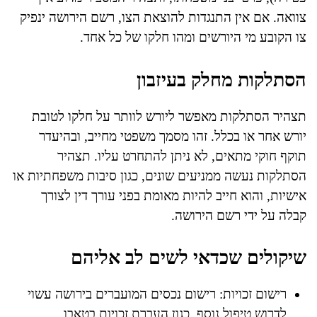
צוואה. אם אין התנגדות להוצאת הצו, רשם הירושה ינפיק
צו הקובע מי היורשים ומהו חלקו של כל אחד.
הסתלקות מחלק בעיזבון
תצהיר הסתלקות מאפשר ליורש לוותר על חלקו לטובת
יורש אחר או בכלל. זהו מסמך משפטי מחייב, ובהיעדר
תוקף חוקי מתאים, לא ניתן להתחרט עליו. תצהיר
הסתלקות נעשה ממניעים שונים, כגון סיבות משפחתיות או
אישיות, והוא חייב להיות מאומת בפני עורך דין לצורך
קבלה על ידי רשם הירושה.
שיקולים שכדאי לשים לב אליהם
רישום זכויות: רישום נכסים המועברים בירושה עשוי
לדרוש טיפול נוסף, כגון העברת זכויות בטאבו.