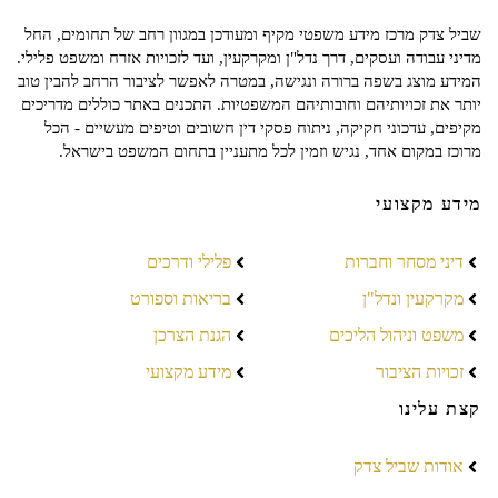
שביל צדק מרכז מידע משפטי מקיף ומעודכן במגוון רחב של תחומים, החל
מדיני עבודה ועסקים, דרך נדל"ן ומקרקעין, ועד לזכויות אזרח ומשפט פלילי.
המידע מוצג בשפה ברורה ונגישה, במטרה לאפשר לציבור הרחב להבין טוב
יותר את זכויותיהם וחובותיהם המשפטיות. התכנים באתר כוללים מדריכים
מקיפים, עדכוני חקיקה, ניתוח פסקי דין חשובים וטיפים מעשיים - הכל
מרוכז במקום אחד, נגיש וזמין לכל מתעניין בתחום המשפט בישראל.
מידע מקצועי
דיני מסחר וחברות
פלילי ודרכים
מקרקעין ונדל"ן
בריאות וספורט
משפט וניהול הליכים
הגנת הצרכן
זכויות הציבור
מידע מקצועי
קצת עלינו
אודות שביל צדק