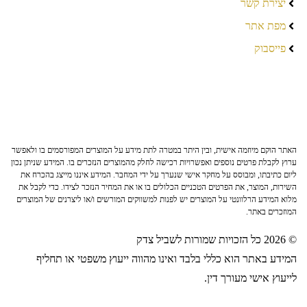
יצירת קשר
מפת אתר
פייסבוק
האתר הוקם מיוזמה אישית, ובין היתר במטרה לתת מידע על המוצרים המפורסמים בו ולאפשר
ערוץ לקבלת פרטים נוספים ואפשרויות רכישה לחלק מהמוצרים הנזכרים בו. המידע שניתן נכון
ליום כתיבתו, ומבוסס על מחקר אישי שנערך על ידי המחבר. המידע איננו מייצג בהכרח את
השירות, המוצר, את הפרטים הטכניים הכלולים בו או את המחיר הנזכר לצידו. כדי לקבל את
מלוא המידע הרלוונטי על המוצרים יש לפנות למשווקים המורשים ו/או ליצרנים של המוצרים
המוזכרים באתר.
© 2026 כל הזכויות שמורות לשביל צדק
המידע באתר הוא כללי בלבד ואינו מהווה ייעוץ משפטי או תחליף
לייעוץ אישי מעורך דין.