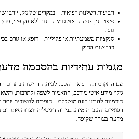
תביעות רשלנות רפואית – במקרים של נזק, ייתכן ש
פיצוי בגין פגיעה באוטונומיה – גם ללא נזק פיזי, ני
גופו.
סנקציות משמעתיות או פליליות – רופא או גורם בכיר
בדרישות החוק.
מגמות עתידיות בהסכמה מדעת
עם התקדמות הרפואה והטכנולוגיה, הדרישות בתחום ה
גילוי מידע אישי מורכב, התאמות לשפה ולתרבות, והשא
הזדמנות להביע דעה מושכלת – הופכים לחשובים יותר וי
רפואיים והעברת מידע במדיה דיגיטלית יוצרות אתגרים
מדעת בצורה שקופה.
התוכן המוצג כאן נועד למטרות מידע כללי בלבד ואין להתייחס אלי