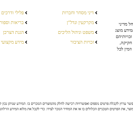
דיני מסחר וחברות
פלילי ודרכים
מקרקעין ונדל"ן
בריאות וספור
ל מדיני
מידע מוצג
משפט וניהול הליכים
הגנת הצרכן
כויותיהם
זכויות הציבור
מידע מקצועי
חקיקה,
זמין לכל
ר ערוץ לקבלת פרטים נוספים ואפשרויות רכישה לחלק מהמוצרים הנזכרים בו. המידע שניתן נכון לי
צר, את הפרטים הטכניים הכלולים בו או את המחיר הנזכר לצידו. כדי לקבל את מלוא המידע הרלוונ