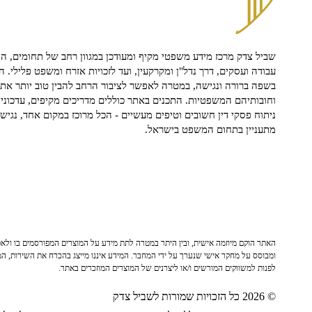
שביל צדק מרכז מידע משפטי מקיף ומעודכן במגוון רחב של תחומים, הח
עבודה ועסקים, דרך נדל"ן ומקרקעין, ועד לזכויות אזרח ומשפט פלילי. ה
בשפה ברורה ונגישה, במטרה לאפשר לציבור הרחב להבין טוב יותר את ז
וחובותיהם המשפטיות. התכנים באתר כוללים מדריכים מקיפים, עדכוני 
ניתוח פסקי דין חשובים וטיפים מעשיים - הכל מרוכז במקום אחד, נגיש ו
מתעניין בתחום המשפט בישראל.
האתר הוקם מיוזמה אישית, ובין היתר במטרה לתת מידע על המוצרים המפורסמים בו ולאפש
ומבוסס על מחקר אישי שנערך על ידי המחבר. המידע איננו מייצג בהכרח את השירות, המו
לפנות למשווקים המורשים ו/או ליצרנים של המוצרים המוזכרים באתר.
© 2026 כל הזכויות שמורות לשביל צדק