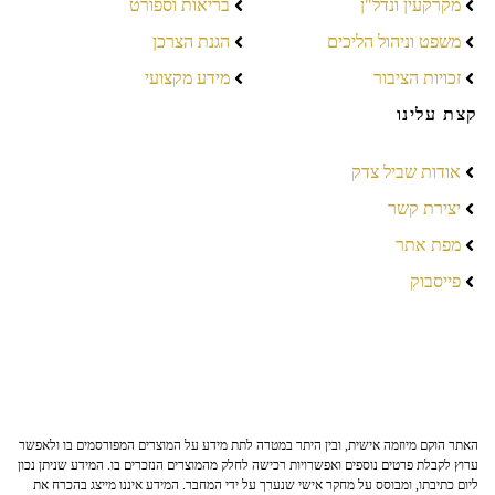
מקרקעין ונדל"ן
בריאות וספורט
משפט וניהול הליכים
הגנת הצרכן
זכויות הציבור
מידע מקצועי
קצת עלינו
אודות שביל צדק
יצירת קשר
מפת אתר
פייסבוק
האתר הוקם מיוזמה אישית, ובין היתר במטרה לתת מידע על המוצרים המפורסמים בו ולאפשר
ערוץ לקבלת פרטים נוספים ואפשרויות רכישה לחלק מהמוצרים הנזכרים בו. המידע שניתן נכון
ליום כתיבתו, ומבוסס על מחקר אישי שנערך על ידי המחבר. המידע איננו מייצג בהכרח את