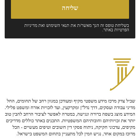
בשליחת טופס זה הנך מאשר/ת את
תנאי השימוש
ואת
מדיניות
הפרטיות
באתר.
שביל צדק מרכז מידע משפטי מקיף ומעודכן במגוון רחב של תחומים, החל
מדיני עבודה ועסקים, דרך נדל"ן ומקרקעין, ועד לזכויות אזרח ומשפט פלילי.
המידע מוצג בשפה ברורה ונגישה, במטרה לאפשר לציבור הרחב להבין טוב
יותר את זכויותיהם וחובותיהם המשפטיות. התכנים באתר כוללים מדריכים
מקיפים, עדכוני חקיקה, ניתוח פסקי דין חשובים וטיפים מעשיים - הכל
מרוכז במקום אחד, נגיש וזמין לכל מתעניין בתחום המשפט בישראל.