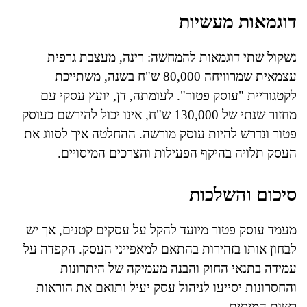
דוגמאות מעשיות
נשקול שתי דוגמאות להמחשה: רינה, מעצבת גרפית
עצמאית שמרוויחה 80,000 ש"ח בשנה, משתייכת
לקטגוריית "עוסק פטור". לעומתה, דן, יועץ עסקי עם
מחזור שנתי של 130,000 ש"ח, אינו יכול להירשם כעוסק
פטור ונדרש להיות עוסק מורשה. ההחלטה איך לסווג את
העסק תלויה בהיקף הפעילות והצרכים המיסויים.
סיכום והשלכות
מעמד עוסק פטור מיועד להקל על עסקים קטנים, אך יש
לבחון אותו בזהירות בהתאם למאפייני העסק. הקפדה על
עמידה בתנאי החוק והבנה מעמיקה של היתרונות
והחסרונות יסייעו לניהול עסק יעיל ותואם את הוראות
רשות המיסים.