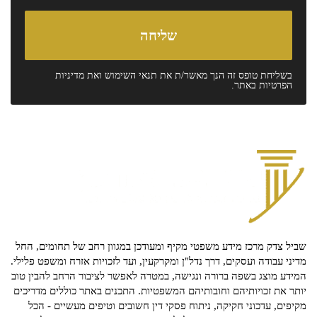
בשליחת טופס זה הנך מאשר/ת את
תנאי השימוש
ואת
מדיניות
הפרטיות
באתר.
שביל צדק מרכז מידע משפטי מקיף ומעודכן במגוון רחב של תחומים, החל
מדיני עבודה ועסקים, דרך נדל"ן ומקרקעין, ועד לזכויות אזרח ומשפט פלילי.
המידע מוצג בשפה ברורה ונגישה, במטרה לאפשר לציבור הרחב להבין טוב
יותר את זכויותיהם וחובותיהם המשפטיות. התכנים באתר כוללים מדריכים
מקיפים, עדכוני חקיקה, ניתוח פסקי דין חשובים וטיפים מעשיים - הכל