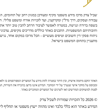
שביל צדק מרכז מידע משפטי מקיף ומעודכן במגוון רחב של תחומים, הח
עבודה ועסקים, דרך נדל"ן ומקרקעין, ועד לזכויות אזרח ומשפט פלילי. ה
בשפה ברורה ונגישה, במטרה לאפשר לציבור הרחב להבין טוב יותר את ז
וחובותיהם המשפטיות. התכנים באתר כוללים מדריכים מקיפים, עדכוני 
ניתוח פסקי דין חשובים וטיפים מעשיים - הכל מרוכז במקום אחד, נגיש ו
מתעניין בתחום המשפט בישראל.
האתר הוקם מיוזמה אישית, ובין היתר במטרה לתת מידע על המוצרים המפורסמים בו ולאפש
ומבוסס על מחקר אישי שנערך על ידי המחבר. המידע איננו מייצג בהכרח את השירות, המו
לפנות למשווקים המורשים ו/או ליצרנים של המוצרים המוזכרים באתר.
© 2026 כל הזכויות שמורות לשביל צדק
המידע באתר הוא כללי בלבד ואינו מהווה ייעוץ משפטי או תחליף לייע