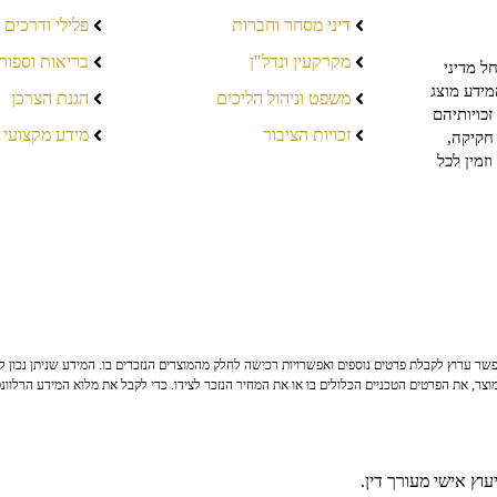
דיני מסחר וחברות
פלילי ודרכים
מקרקעין ונדל"ן
בריאות וספור
ל מדיני
מידע מוצג
משפט וניהול הליכים
הגנת הצרכן
כויותיהם
זכויות הציבור
מידע מקצועי
חקיקה,
זמין לכל
ר ערוץ לקבלת פרטים נוספים ואפשרויות רכישה לחלק מהמוצרים הנזכרים בו. המידע שניתן נכון לי
צר, את הפרטים הטכניים הכלולים בו או את המחיר הנזכר לצידו. כדי לקבל את מלוא המידע הרלוונ
וץ אישי מעורך דין.