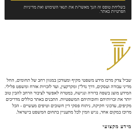
בשליחת טופס זה הנך מאשר/ת את
תנאי השימוש
ואת
מדיניות
הפרטיות
באתר.
שביל צדק מרכז מידע משפטי מקיף ומעודכן במגוון רחב של תחומים, החל
מדיני עבודה ועסקים, דרך נדל"ן ומקרקעין, ועד לזכויות אזרח ומשפט פלילי.
המידע מוצג בשפה ברורה ונגישה, במטרה לאפשר לציבור הרחב להבין טוב
יותר את זכויותיהם וחובותיהם המשפטיות. התכנים באתר כוללים מדריכים
מקיפים, עדכוני חקיקה, ניתוח פסקי דין חשובים וטיפים מעשיים - הכל
מרוכז במקום אחד, נגיש וזמין לכל מתעניין בתחום המשפט בישראל.
מידע מקצועי