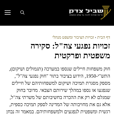
דלג
תוכן
דף הבית
›
זכויות הציבור ומשפט מנהלי
זכויות נפגעי צה"ל: סקירה
משפטית ופרקטית
חוק משפחות חיילים שנספו במערכה (תגמולים ושיקום),
התש"י-1950, הידוע בציבור בתור "חוק נפגעי צה"ל",
מספק מסגרת תמיכה ושיקום למשפחותיהם של חיילים
שנפגעו או נספו במהלך שירותם הצבאי. מדובר בחוק
שמגלם לא רק את ההכרה בחשיבותם של משרתי צה"ל,
אלא גם את מחויבותה של המדינה לספק תמיכה כספית,
רגשית ומשפטית לנפגעים ולמשפחותיהם. במאמר זה נבחן