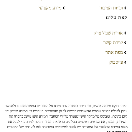
זכויות הציבור
מידע מקצועי
קצת עלינו
אודות שביל צדק
יצירת קשר
מפת אתר
פייסבוק
האתר הוקם מיוזמה אישית, ובין היתר במטרה לתת מידע על המוצרים המפורסמים בו ולאפשר
ערוץ לקבלת פרטים נוספים ואפשרויות רכישה לחלק מהמוצרים הנזכרים בו. המידע שניתן נכון
ליום כתיבתו, ומבוסס על מחקר אישי שנערך על ידי המחבר. המידע איננו מייצג בהכרח את
השירות, המוצר, את הפרטים הטכניים הכלולים בו או את המחיר הנזכר לצידו. כדי לקבל את
מלוא המידע הרלוונטי על המוצרים יש לפנות למשווקים המורשים ו/או ליצרנים של המוצרים