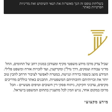
בשליחת טופס זה הנך מאשר/ת את
תנאי השימוש
ואת
מדיניות
הפרטיות
באתר.
שביל צדק מרכז מידע משפטי מקיף ומעודכן במגוון רחב של תחומים, החל
מדיני עבודה ועסקים, דרך נדל"ן ומקרקעין, ועד לזכויות אזרח ומשפט פלילי.
המידע מוצג בשפה ברורה ונגישה, במטרה לאפשר לציבור הרחב להבין טוב
יותר את זכויותיהם וחובותיהם המשפטיות. התכנים באתר כוללים מדריכים
מקיפים, עדכוני חקיקה, ניתוח פסקי דין חשובים וטיפים מעשיים - הכל
מרוכז במקום אחד, נגיש וזמין לכל מתעניין בתחום המשפט בישראל.
מידע מקצועי