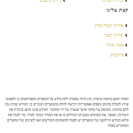
זכויות הציבור
מידע מקצועי
קצת עלינו
אודות שביל צדק
יצירת קשר
מפת אתר
פייסבוק
האתר הוקם מיוזמה אישית, ובין היתר במטרה לתת מידע על המוצרים המפורסמים בו ולאפשר
ערוץ לקבלת פרטים נוספים ואפשרויות רכישה לחלק מהמוצרים הנזכרים בו. המידע שניתן נכון
ליום כתיבתו, ומבוסס על מחקר אישי שנערך על ידי המחבר. המידע איננו מייצג בהכרח את
השירות, המוצר, את הפרטים הטכניים הכלולים בו או את המחיר הנזכר לצידו. כדי לקבל את
מלוא המידע הרלוונטי על המוצרים יש לפנות למשווקים המורשים ו/או ליצרנים של המוצרים
המוזכרים באתר.