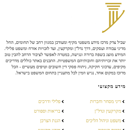
שביל צדק מרכז מידע משפטי מקיף ומעודכן במגוון רחב של תחומים, החל
מדיני עבודה ועסקים, דרך נדל"ן ומקרקעין, ועד לזכויות אזרח ומשפט פלילי.
המידע מוצג בשפה ברורה ונגישה, במטרה לאפשר לציבור הרחב להבין טוב
יותר את זכויותיהם וחובותיהם המשפטיות. התכנים באתר כוללים מדריכים
מקיפים, עדכוני חקיקה, ניתוח פסקי דין חשובים וטיפים מעשיים - הכל
מרוכז במקום אחד, נגיש וזמין לכל מתעניין בתחום המשפט בישראל.
מידע מקצועי
דיני מסחר וחברות
פלילי ודרכים
מקרקעין ונדל"ן
בריאות וספורט
משפט וניהול הליכים
הגנת הצרכן