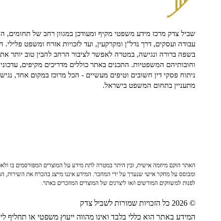
שביל צדק מרכז מידע משפטי מקיף ומעודכן במגוון רחב של תחומים, הח
עבודה ועסקים, דרך נדל"ן ומקרקעין, ועד לזכויות אזרח ומשפט פלילי. ה
בשפה ברורה ונגישה, במטרה לאפשר לציבור הרחב להבין טוב יותר את ז
וחובותיהם המשפטיות. התכנים באתר כוללים מדריכים מקיפים, עדכוני 
ניתוח פסקי דין חשובים וטיפים מעשיים - הכל מרוכז במקום אחד, נגיש ו
מתעניין בתחום המשפט בישראל.
האתר הוקם מיוזמה אישית, ובין היתר במטרה לתת מידע על המוצרים המפורסמים בו ולאפש
ומבוסס על מחקר אישי שנערך על ידי המחבר. המידע איננו מייצג בהכרח את השירות, המו
לפנות למשווקים המורשים ו/או ליצרנים של המוצרים המוזכרים באתר.
© 2026 כל הזכויות שמורות לשביל צדק
המידע באתר הוא כללי בלבד ואינו מהווה ייעוץ משפטי או תחליף לייע