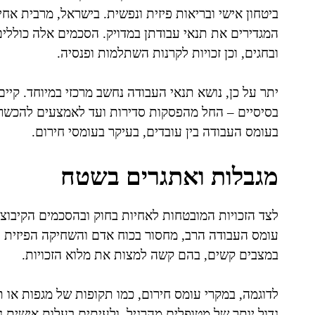
ביטחון אישי ובריאות פיזית ונפשית. בישראל, מרבית אח
המגדירים את תנאי עבודתן במדויק. הסכמים אלה כוללים
ובחגים, וכן זכויות לקרנות השתלמות ופנסיה.
יתר על כן, נושא תנאי העבודה נחשב מרכזי במיוחד. קיים
בסיסיים – החל מהפסקות סדירות ועד לאמצעים להכשרה
בעומס העבודה בין עובדים, בעיקר בעומסי חירום.
מגבלות ואתגרים בשטח
לצד הזכויות המובטחות לאחיות בחוק ובהסכמים הקיבוצי
עומס העבודה הרב, מחסור בכוח אדם והשחיקה הפיזית 
במצבים קשים, בהם קשה למצות את מלוא הזכויות.
לדוגמה, במקרי עומס חירום, כמו תקופות של מגפות או
גדול יותר של מטופלים מהרגיל, ולעיתים בעלות אישית ג