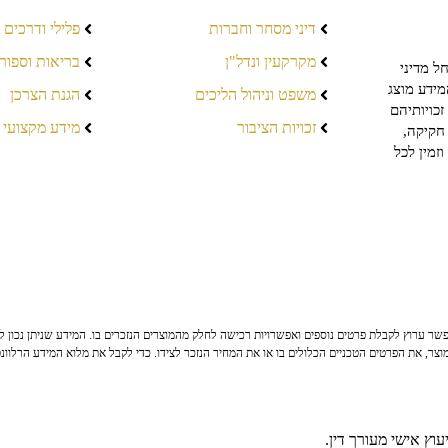
דיני מסחר וחברות
פלילי ודרכים
מקרקעין ונדל"ן
בריאות וספור
ל מדיני
מידע מוצג
משפט וניהול הליכים
הגנת הצרכן
כויותיהם
זכויות הציבור
מידע מקצועי
חקיקה,
זמין לכל
ר ערוץ לקבלת פרטים נוספים ואפשרויות רכישה לחלק מהמוצרים הנזכרים בו. המידע שניתן נכון לי
צר, את הפרטים הטכניים הכלולים בו או את המחיר הנזכר לצידו. כדי לקבל את מלוא המידע הרלוונ
וץ אישי מעורך דין.