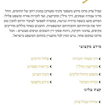
שביל צדק מרכז מידע משפטי מקיף ומעודכן במגוון רחב של תחומים, החל
מדיני עבודה ועסקים, דרך נדל"ן ומקרקעין, ועד לזכויות אזרח ומשפט פלילי.
המידע מוצג בשפה ברורה ונגישה, במטרה לאפשר לציבור הרחב להבין טוב
יותר את זכויותיהם וחובותיהם המשפטיות. התכנים באתר כוללים מדריכים
מקיפים, עדכוני חקיקה, ניתוח פסקי דין חשובים וטיפים מעשיים - הכל
מרוכז במקום אחד, נגיש וזמין לכל מתעניין בתחום המשפט בישראל.
מידע מקצועי
דיני מסחר וחברות
פלילי ודרכים
מקרקעין ונדל"ן
בריאות וספורט
משפט וניהול הליכים
הגנת הצרכן
זכויות הציבור
מידע מקצועי
קצת עלינו
אודות שביל צדק