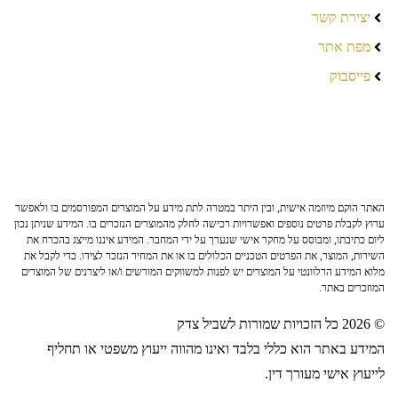
יצירת קשר
מפת אתר
פייסבוק
האתר הוקם מיוזמה אישית, ובין היתר במטרה לתת מידע על המוצרים המפורסמים בו ולאפשר
ערוץ לקבלת פרטים נוספים ואפשרויות רכישה לחלק מהמוצרים הנזכרים בו. המידע שניתן נכון
ליום כתיבתו, ומבוסס על מחקר אישי שנערך על ידי המחבר. המידע איננו מייצג בהכרח את
השירות, המוצר, את הפרטים הטכניים הכלולים בו או את המחיר הנזכר לצידו. כדי לקבל את
מלוא המידע הרלוונטי על המוצרים יש לפנות למשווקים המורשים ו/או ליצרנים של המוצרים
המוזכרים באתר.
© 2026 כל הזכויות שמורות לשביל צדק
המידע באתר הוא כללי בלבד ואינו מהווה ייעוץ משפטי או תחליף
לייעוץ אישי מעורך דין.