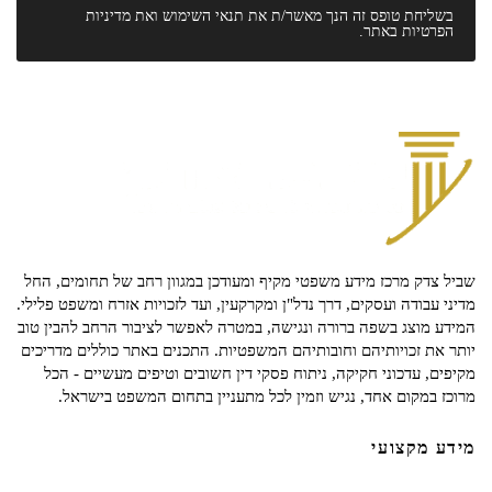
בשליחת טופס זה הנך מאשר/ת את
תנאי השימוש
ואת
מדיניות
הפרטיות
באתר.
שביל צדק מרכז מידע משפטי מקיף ומעודכן במגוון רחב של תחומים, החל
מדיני עבודה ועסקים, דרך נדל"ן ומקרקעין, ועד לזכויות אזרח ומשפט פלילי.
המידע מוצג בשפה ברורה ונגישה, במטרה לאפשר לציבור הרחב להבין טוב
יותר את זכויותיהם וחובותיהם המשפטיות. התכנים באתר כוללים מדריכים
מקיפים, עדכוני חקיקה, ניתוח פסקי דין חשובים וטיפים מעשיים - הכל
מרוכז במקום אחד, נגיש וזמין לכל מתעניין בתחום המשפט בישראל.
מידע מקצועי