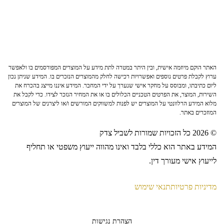
האתר הוקם מיוזמה אישית, ובין היתר במטרה לתת מידע על המוצרים המפורסמים בו ולאפשר
ערוץ לקבלת פרטים נוספים ואפשרויות רכישה לחלק מהמוצרים הנזכרים בו. המידע שניתן נכון
ליום כתיבתו, ומבוסס על מחקר אישי שנערך על ידי המחבר. המידע איננו מייצג בהכרח את
השירות, המוצר, את הפרטים הטכניים הכלולים בו או את המחיר הנזכר לצידו. כדי לקבל את
מלוא המידע הרלוונטי על המוצרים יש לפנות למשווקים המורשים ו/או ליצרנים של המוצרים
המוזכרים באתר.
© 2026 כל הזכויות שמורות לשביל צדק
המידע באתר הוא כללי בלבד ואינו מהווה ייעוץ משפטי או תחליף
לייעוץ אישי מעורך דין.
מדיניות פרטיות
תנאי שימוש
הצהרת נגישות