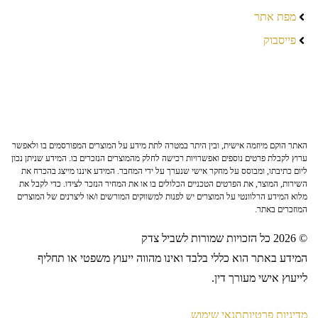
מפת אתר
פייסבוק
האתר הוקם מיוזמה אישית, ובין היתר במטרה לתת מידע על המוצרים המפורסמים בו ולאפשר
ערוץ לקבלת פרטים נוספים ואפשרויות רכישה לחלק מהמוצרים הנזכרים בו. המידע שניתן נכון
ליום כתיבתו, ומבוסס על מחקר אישי שנערך על ידי המחבר. המידע איננו מייצג בהכרח את
השירות, המוצר, את הפרטים הטכניים הכלולים בו או את המחיר הנזכר לצידו. כדי לקבל את
מלוא המידע הרלוונטי על המוצרים יש לפנות למשווקים המורשים ו/או ליצרנים של המוצרים
המוזכרים באתר.
© 2026 כל הזכויות שמורות לשביל צדק
המידע באתר הוא כללי בלבד ואינו מהווה ייעוץ משפטי או תחליף
לייעוץ אישי מעורך דין.
מדיניות פרטיות
תנאי שימוש