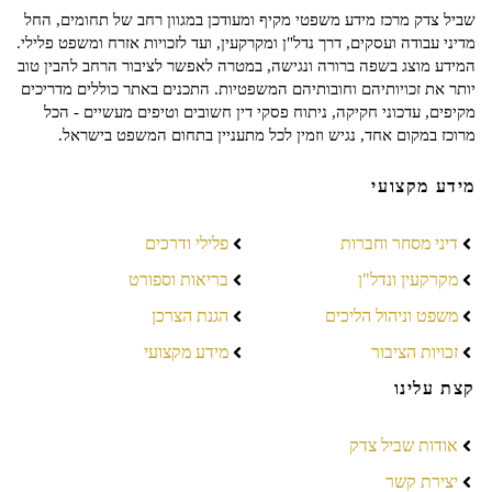
שביל צדק מרכז מידע משפטי מקיף ומעודכן במגוון רחב של תחומים, החל
מדיני עבודה ועסקים, דרך נדל"ן ומקרקעין, ועד לזכויות אזרח ומשפט פלילי.
המידע מוצג בשפה ברורה ונגישה, במטרה לאפשר לציבור הרחב להבין טוב
יותר את זכויותיהם וחובותיהם המשפטיות. התכנים באתר כוללים מדריכים
מקיפים, עדכוני חקיקה, ניתוח פסקי דין חשובים וטיפים מעשיים - הכל
מרוכז במקום אחד, נגיש וזמין לכל מתעניין בתחום המשפט בישראל.
מידע מקצועי
דיני מסחר וחברות
פלילי ודרכים
מקרקעין ונדל"ן
בריאות וספורט
משפט וניהול הליכים
הגנת הצרכן
זכויות הציבור
מידע מקצועי
קצת עלינו
אודות שביל צדק
יצירת קשר