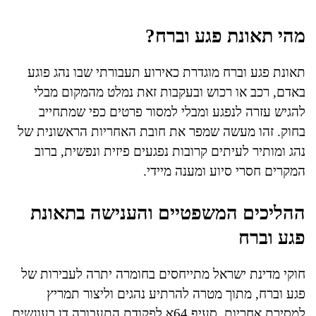
מהי תאונת פגע וברח?
תאונת פגע וברח מוגדרת כאירוע תעבורתי שבו נהג פוגע
באדם, רכב או רכוש ובעקבות זאת נמלט מהמקום מבלי
להגיש עזרה לנפגע ומבלי למסור פרטים כפי שמתחייב
בחוק. זהו מעשה שמפר את חובת האחריות הראשונית של
נהג ומותיר לעיתים קרובות נפגעים פיזית ונפשית, ברוב
המקרים חסרי סיוע ומענה מיידי.
ההליכים המשפטיים והענישה בתאונת
פגע וברח
חוקי מדינת ישראל מתייחסים בחומרה יתרה לעבירות של
פגע וברח, מתוך מטרה להרתיע נהגים וליצור תמריץ
למסירת אחריות. סעיף 64א לפקודת התעבורה דן בעונשים