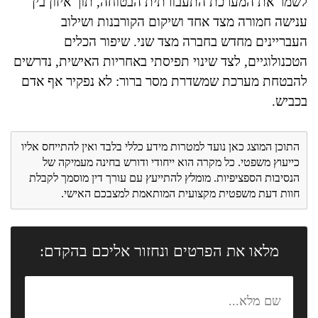
לשמר את המערכת התעבורתית הבטוחה, תוך איזון בין
ענישה חמורה מצד אחד ושיקום הקורבנות ושילוב
העבריינים מחדש בחברה מצד שני. שיפור הכלים
הטכנולוגיים, לצד שינוי תפיסתי באחריות האישית, נדרשים
להבטחת מערכת שמשדרת מסר ברור: לא נפקיר אף אדם
בכביש.
התוכן המוצג כאן נועד למטרות מידע כללי בלבד ואין להתייחס אליו
כייעוץ משפטי. כל מקרה הוא ייחודי ודורש בחינה מעמיקה של
הנסיבות הספציפיות. מומלץ להתייעץ עם עורך דין מוסמך לקבלת
חוות דעת משפטית מקצועית המותאמת למצבכם האישי.
מלאו את הפרטים ונחזור אליכם בהקדם: