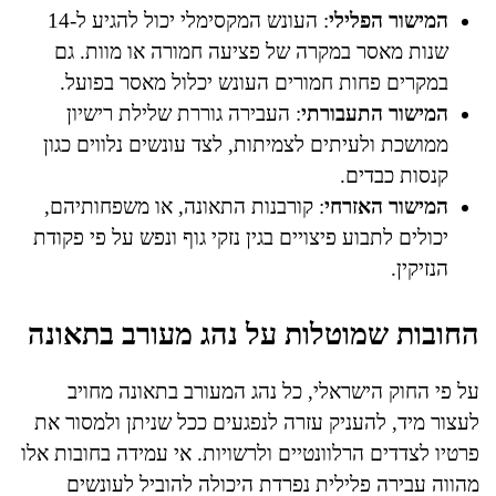
המישור הפלילי
: העונש המקסימלי יכול להגיע ל-14
שנות מאסר במקרה של פציעה חמורה או מוות. גם
במקרים פחות חמורים העונש יכלול מאסר בפועל.
המישור התעבורתי
: העבירה גוררת שלילת רישיון
ממושכת ולעיתים לצמיתות, לצד עונשים נלווים כגון
קנסות כבדים.
המישור האזרחי
: קורבנות התאונה, או משפחותיהם,
יכולים לתבוע פיצויים בגין נזקי גוף ונפש על פי פקודת
הנזיקין.
החובות שמוטלות על נהג מעורב בתאונה
על פי החוק הישראלי, כל נהג המעורב בתאונה מחויב
לעצור מיד, להעניק עזרה לנפגעים ככל שניתן ולמסור את
פרטיו לצדדים הרלוונטיים ולרשויות. אי עמידה בחובות אלו
מהווה עבירה פלילית נפרדת היכולה להוביל לעונשים