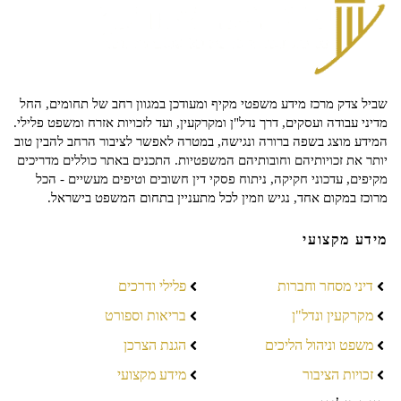
שביל צדק מרכז מידע משפטי מקיף ומעודכן במגוון רחב של תחומים, החל
מדיני עבודה ועסקים, דרך נדל"ן ומקרקעין, ועד לזכויות אזרח ומשפט פלילי.
המידע מוצג בשפה ברורה ונגישה, במטרה לאפשר לציבור הרחב להבין טוב
יותר את זכויותיהם וחובותיהם המשפטיות. התכנים באתר כוללים מדריכים
מקיפים, עדכוני חקיקה, ניתוח פסקי דין חשובים וטיפים מעשיים - הכל
מרוכז במקום אחד, נגיש וזמין לכל מתעניין בתחום המשפט בישראל.
מידע מקצועי
דיני מסחר וחברות
פלילי ודרכים
מקרקעין ונדל"ן
בריאות וספורט
משפט וניהול הליכים
הגנת הצרכן
זכויות הציבור
מידע מקצועי