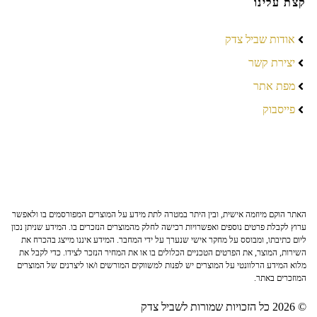
קצת עלינו
אודות שביל צדק
יצירת קשר
מפת אתר
פייסבוק
האתר הוקם מיוזמה אישית, ובין היתר במטרה לתת מידע על המוצרים המפורסמים בו ולאפשר
ערוץ לקבלת פרטים נוספים ואפשרויות רכישה לחלק מהמוצרים הנזכרים בו. המידע שניתן נכון
ליום כתיבתו, ומבוסס על מחקר אישי שנערך על ידי המחבר. המידע איננו מייצג בהכרח את
השירות, המוצר, את הפרטים הטכניים הכלולים בו או את המחיר הנזכר לצידו. כדי לקבל את
מלוא המידע הרלוונטי על המוצרים יש לפנות למשווקים המורשים ו/או ליצרנים של המוצרים
המוזכרים באתר.
© 2026 כל הזכויות שמורות לשביל צדק