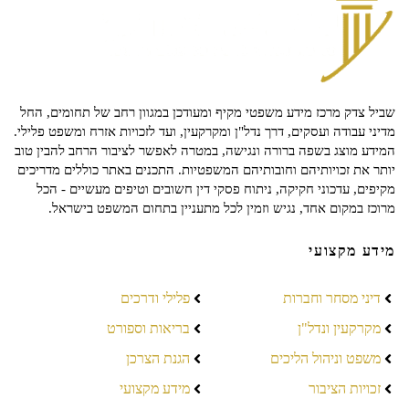
שביל צדק מרכז מידע משפטי מקיף ומעודכן במגוון רחב של תחומים, החל
מדיני עבודה ועסקים, דרך נדל"ן ומקרקעין, ועד לזכויות אזרח ומשפט פלילי.
המידע מוצג בשפה ברורה ונגישה, במטרה לאפשר לציבור הרחב להבין טוב
יותר את זכויותיהם וחובותיהם המשפטיות. התכנים באתר כוללים מדריכים
מקיפים, עדכוני חקיקה, ניתוח פסקי דין חשובים וטיפים מעשיים - הכל
מרוכז במקום אחד, נגיש וזמין לכל מתעניין בתחום המשפט בישראל.
מידע מקצועי
דיני מסחר וחברות
פלילי ודרכים
מקרקעין ונדל"ן
בריאות וספורט
משפט וניהול הליכים
הגנת הצרכן
זכויות הציבור
מידע מקצועי