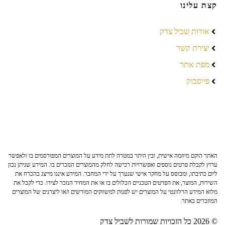
קצת עלינו
אודות שביל צדק
יצירת קשר
מפת אתר
פייסבוק
האתר הוקם מיוזמה אישית, ובין היתר במטרה לתת מידע על המוצרים המפורסמים בו ולאפשר
ערוץ לקבלת פרטים נוספים ואפשרויות רכישה לחלק מהמוצרים הנזכרים בו. המידע שניתן נכון
ליום כתיבתו, ומבוסס על מחקר אישי שנערך על ידי המחבר. המידע איננו מייצג בהכרח את
השירות, המוצר, את הפרטים הטכניים הכלולים בו או את המחיר הנזכר לצידו. כדי לקבל את
מלוא המידע הרלוונטי על המוצרים יש לפנות למשווקים המורשים ו/או ליצרנים של המוצרים
המוזכרים באתר.
© 2026 כל הזכויות שמורות לשביל צדק