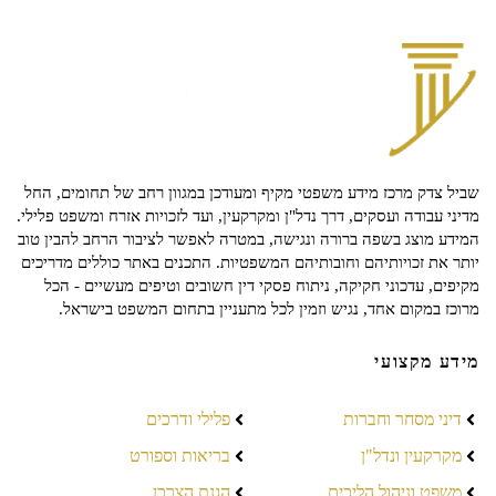
שביל צדק מרכז מידע משפטי מקיף ומעודכן במגוון רחב של תחומים, החל
מדיני עבודה ועסקים, דרך נדל"ן ומקרקעין, ועד לזכויות אזרח ומשפט פלילי.
המידע מוצג בשפה ברורה ונגישה, במטרה לאפשר לציבור הרחב להבין טוב
יותר את זכויותיהם וחובותיהם המשפטיות. התכנים באתר כוללים מדריכים
מקיפים, עדכוני חקיקה, ניתוח פסקי דין חשובים וטיפים מעשיים - הכל
מרוכז במקום אחד, נגיש וזמין לכל מתעניין בתחום המשפט בישראל.
מידע מקצועי
דיני מסחר וחברות
פלילי ודרכים
מקרקעין ונדל"ן
בריאות וספורט
משפט וניהול הליכים
הגנת הצרכן