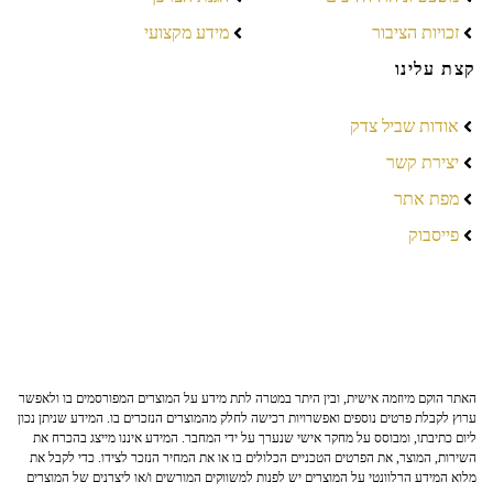
זכויות הציבור
מידע מקצועי
קצת עלינו
אודות שביל צדק
יצירת קשר
מפת אתר
פייסבוק
האתר הוקם מיוזמה אישית, ובין היתר במטרה לתת מידע על המוצרים המפורסמים בו ולאפשר
ערוץ לקבלת פרטים נוספים ואפשרויות רכישה לחלק מהמוצרים הנזכרים בו. המידע שניתן נכון
ליום כתיבתו, ומבוסס על מחקר אישי שנערך על ידי המחבר. המידע איננו מייצג בהכרח את
השירות, המוצר, את הפרטים הטכניים הכלולים בו או את המחיר הנזכר לצידו. כדי לקבל את
מלוא המידע הרלוונטי על המוצרים יש לפנות למשווקים המורשים ו/או ליצרנים של המוצרים