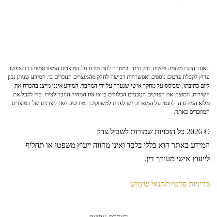
האתר הוקם מיוזמה אישית, ובין היתר במטרה לתת מידע על המוצרים המפורסמים בו ולאפשר
ערוץ לקבלת פרטים נוספים ואפשרויות רכישה לחלק מהמוצרים הנזכרים בו. המידע שניתן נכון
ליום כתיבתו, ומבוסס על מחקר אישי שנערך על ידי המחבר. המידע איננו מייצג בהכרח את
השירות, המוצר, את הפרטים הטכניים הכלולים בו או את המחיר הנזכר לצידו. כדי לקבל את
מלוא המידע הרלוונטי על המוצרים יש לפנות למשווקים המורשים ו/או ליצרנים של המוצרים
המוזכרים באתר.
© 2026 כל הזכויות שמורות לשביל צדק
המידע באתר הוא כללי בלבד ואינו מהווה ייעוץ משפטי או תחליף
לייעוץ אישי מעורך דין.
מדיניות פרטיות
תנאי שימוש