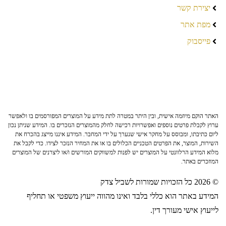
יצירת קשר
מפת אתר
פייסבוק
האתר הוקם מיוזמה אישית, ובין היתר במטרה לתת מידע על המוצרים המפורסמים בו ולאפשר
ערוץ לקבלת פרטים נוספים ואפשרויות רכישה לחלק מהמוצרים הנזכרים בו. המידע שניתן נכון
ליום כתיבתו, ומבוסס על מחקר אישי שנערך על ידי המחבר. המידע איננו מייצג בהכרח את
השירות, המוצר, את הפרטים הטכניים הכלולים בו או את המחיר הנזכר לצידו. כדי לקבל את
מלוא המידע הרלוונטי על המוצרים יש לפנות למשווקים המורשים ו/או ליצרנים של המוצרים
המוזכרים באתר.
© 2026 כל הזכויות שמורות לשביל צדק
המידע באתר הוא כללי בלבד ואינו מהווה ייעוץ משפטי או תחליף
לייעוץ אישי מעורך דין.