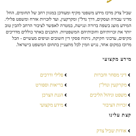
שביל צדק מרכז מידע משפטי מקיף ומעודכן במגוון רחב של תחומים, החל
מדיני עבודה ועסקים, דרך נדל"ן ומקרקעין, ועד לזכויות אזרח ומשפט פלילי.
המידע מוצג בשפה ברורה ונגישה, במטרה לאפשר לציבור הרחב להבין טוב
יותר את זכויותיהם וחובותיהם המשפטיות. התכנים באתר כוללים מדריכים
מקיפים, עדכוני חקיקה, ניתוח פסקי דין חשובים וטיפים מעשיים - הכל
מרוכז במקום אחד, נגיש וזמין לכל מתעניין בתחום המשפט בישראל.
מידע מקצועי
דיני מסחר וחברות
פלילי ודרכים
מקרקעין ונדל"ן
בריאות וספורט
משפט וניהול הליכים
הגנת הצרכן
זכויות הציבור
מידע מקצועי
קצת עלינו
אודות שביל צדק