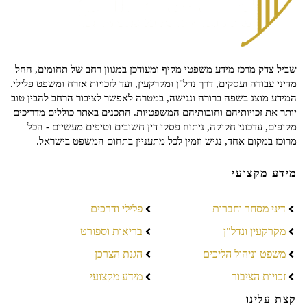
שביל צדק מרכז מידע משפטי מקיף ומעודכן במגוון רחב של תחומים, החל
מדיני עבודה ועסקים, דרך נדל"ן ומקרקעין, ועד לזכויות אזרח ומשפט פלילי.
המידע מוצג בשפה ברורה ונגישה, במטרה לאפשר לציבור הרחב להבין טוב
יותר את זכויותיהם וחובותיהם המשפטיות. התכנים באתר כוללים מדריכים
מקיפים, עדכוני חקיקה, ניתוח פסקי דין חשובים וטיפים מעשיים - הכל
מרוכז במקום אחד, נגיש וזמין לכל מתעניין בתחום המשפט בישראל.
מידע מקצועי
דיני מסחר וחברות
פלילי ודרכים
מקרקעין ונדל"ן
בריאות וספורט
משפט וניהול הליכים
הגנת הצרכן
זכויות הציבור
מידע מקצועי
קצת עלינו