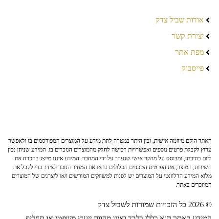
אודות שביל צדק
יצירת קשר
מפת אתר
פייסבוק
האתר הוקם מיוזמה אישית, ובין היתר במטרה לתת מידע על המוצרים המפורסמים בו ולאפשר
ערוץ לקבלת פרטים נוספים ואפשרויות רכישה לחלק מהמוצרים הנזכרים בו. המידע שניתן נכון
ליום כתיבתו, ומבוסס על מחקר אישי שנערך על ידי המחבר. המידע איננו מייצג בהכרח את
השירות, המוצר, את הפרטים הטכניים הכלולים בו או את המחיר הנזכר לצידו. כדי לקבל את
מלוא המידע הרלוונטי על המוצרים יש לפנות למשווקים המורשים ו/או ליצרנים של המוצרים
המוזכרים באתר.
© 2026 כל הזכויות שמורות לשביל צדק
המידע באתר הוא כללי בלבד ואינו מהווה ייעוץ משפטי או תחליף