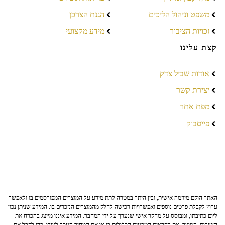
משפט וניהול הליכים
הגנת הצרכן
זכויות הציבור
מידע מקצועי
קצת עלינו
אודות שביל צדק
יצירת קשר
מפת אתר
פייסבוק
האתר הוקם מיוזמה אישית, ובין היתר במטרה לתת מידע על המוצרים המפורסמים בו ולאפשר
ערוץ לקבלת פרטים נוספים ואפשרויות רכישה לחלק מהמוצרים הנזכרים בו. המידע שניתן נכון
ליום כתיבתו, ומבוסס על מחקר אישי שנערך על ידי המחבר. המידע איננו מייצג בהכרח את
השירות, המוצר, את הפרטים הטכניים הכלולים בו או את המחיר הנזכר לצידו. כדי לקבל את