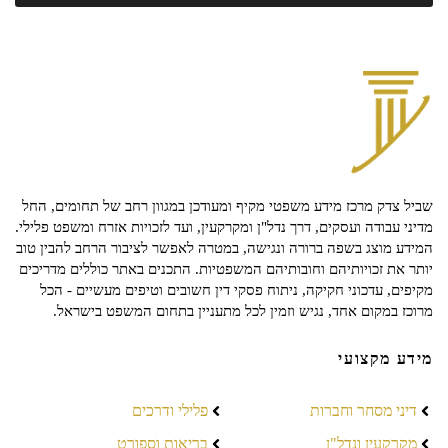
שביל צדק מרכז מידע משפטי מקיף ומעודכן במגוון רחב של תחומים, החל
מדיני עבודה ועסקים, דרך נדל"ן ומקרקעין, ועד לזכויות אזרח ומשפט פלילי.
המידע מוצג בשפה ברורה ונגישה, במטרה לאפשר לציבור הרחב להבין טוב
יותר את זכויותיהם וחובותיהם המשפטיות. התכנים באתר כוללים מדריכים
מקיפים, עדכוני חקיקה, ניתוח פסקי דין חשובים וטיפים מעשיים - הכל
מרוכז במקום אחד, נגיש וזמין לכל מתעניין בתחום המשפט בישראל.
מידע מקצועי
דיני מסחר וחברות
פלילי ודרכים
מקרקעין ונדל"ן
בריאות וספורט