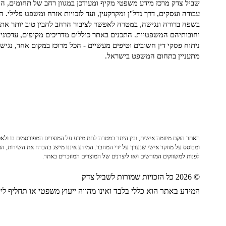
שביל צדק מרכז מידע משפטי מקיף ומעודכן במגוון רחב של תחומים, הח
עבודה ועסקים, דרך נדל"ן ומקרקעין, ועד לזכויות אזרח ומשפט פלילי. ה
בשפה ברורה ונגישה, במטרה לאפשר לציבור הרחב להבין טוב יותר את ז
וחובותיהם המשפטיות. התכנים באתר כוללים מדריכים מקיפים, עדכוני 
ניתוח פסקי דין חשובים וטיפים מעשיים - הכל מרוכז במקום אחד, נגיש ו
מתעניין בתחום המשפט בישראל.
האתר הוקם מיוזמה אישית, ובין היתר במטרה לתת מידע על המוצרים המפורסמים בו ולאפש
ומבוסס על מחקר אישי שנערך על ידי המחבר. המידע איננו מייצג בהכרח את השירות, המו
לפנות למשווקים המורשים ו/או ליצרנים של המוצרים המוזכרים באתר.
© 2026 כל הזכויות שמורות לשביל צדק
המידע באתר הוא כללי בלבד ואינו מהווה ייעוץ משפטי או תחליף לייע