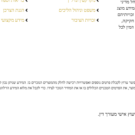
מקרקעין ונדל"ן
בריאות וספור
ל מדיני
מידע מוצג
משפט וניהול הליכים
הגנת הצרכן
כויותיהם
זכויות הציבור
מידע מקצועי
חקיקה,
זמין לכל
ר ערוץ לקבלת פרטים נוספים ואפשרויות רכישה לחלק מהמוצרים הנזכרים בו. המידע שניתן נכון לי
צר, את הפרטים הטכניים הכלולים בו או את המחיר הנזכר לצידו. כדי לקבל את מלוא המידע הרלוונ
וץ אישי מעורך דין.